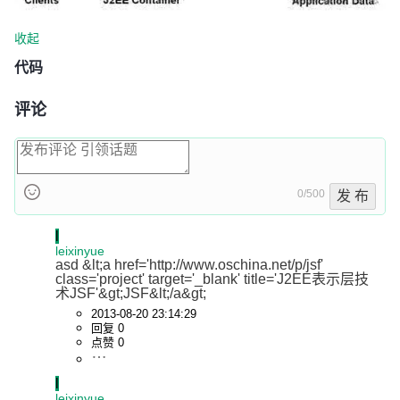
收起
代码
评论
0/500
发 布
l
leixinyue
asd &lt;a href='http://www.oschina.net/p/jsf' 
class='project' target='_blank' title='J2EE表示层技
术JSF'&gt;JSF&lt;/a&gt;
2013-08-20 23:14:29
回复 0
点赞 0
l
leixinyue