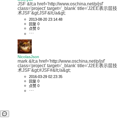
JSF &lt;a href='http://www.oschina.net/p/jsf' 
class='project' target='_blank' title='J2EE表示层技
术JSF'&gt;JSF&lt;/a&gt;
2013-08-20 23:14:48
回复 0
点赞 0
NicolasJson
mark &lt;a href='http://www.oschina.net/p/jsf' 
class='project' target='_blank' title='J2EE表示层技
术JSF'&gt;#JSF#&lt;/a&gt;
2016-03-29 02:23:35
回复 0
点赞 0