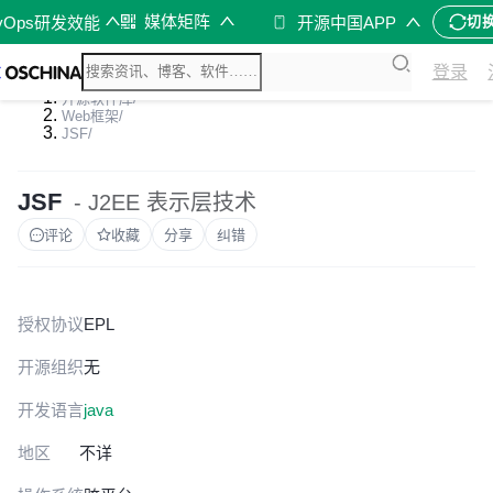
媒体矩阵
vOps研发效能
开源中国APP
切
登录
开源软件库
/
Web框架
/
JSF
/
JSF
- J2EE 表示层技术
评论
收藏
分享
纠错
授权协议
EPL
开源组织
无
开发语言
java
地区
不详