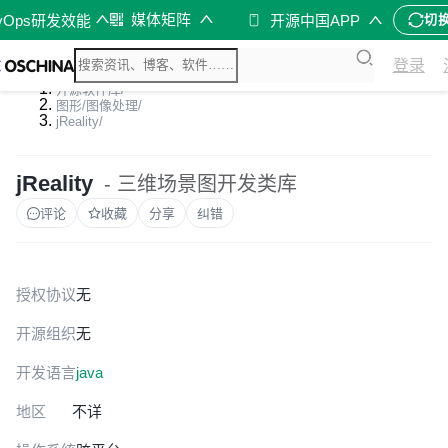
媒体矩阵
vOps研发效能
开源中国APP
切
登录
开源软件库
/
图形/图像处理
/
jReality
/
jReality
- 三维场景图开发类库
评论
收藏
分享
纠错
授权协议
无
开源组织
无
开发语言
java
地区
不详