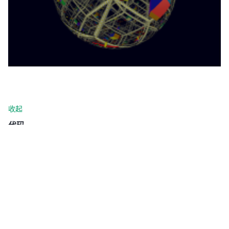
收起
代码
评论
0/500
发 布