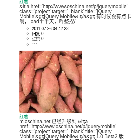
红薯
&lt;a href='http://www.oschina.net/p/jquerymobile' 
class='project' target='_blank' title='jQuery 
Mobile'&gt;jQuery Mobile&lt;/a&gt; 有时候会有点卡
啊，load个半天，咋整捏/
2011-07-26 04:42:23
回复 0
点赞 0
红薯
m.oschina.net 已经升级到 &lt;a 
href='http://www.oschina.net/p/jquerymobile' 
class='project' target='_blank' title='jQuery 
Mobile'&gt;jQuery Mobile&lt;/a&gt; 1.0 Beta2 版