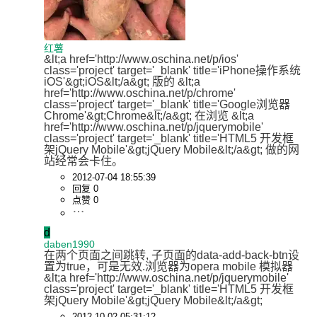
红薯
&lt;a href='http://www.oschina.net/p/ios' 
class='project' target='_blank' title='iPhone操作系统
iOS'&gt;iOS&lt;/a&gt; 版的 &lt;a 
href='http://www.oschina.net/p/chrome' 
class='project' target='_blank' title='Google浏览器
Chrome'&gt;Chrome&lt;/a&gt; 在浏览 &lt;a 
href='http://www.oschina.net/p/jquerymobile' 
class='project' target='_blank' title='HTML5 开发框
架jQuery Mobile'&gt;jQuery Mobile&lt;/a&gt; 做的网
站经常会卡住。
2012-07-04 18:55:39
回复 0
点赞 0
d
daben1990
在两个页面之间跳转, 子页面的data-add-back-btn设
置为true，可是无效.浏览器为opera mobile 模拟器 
&lt;a href='http://www.oschina.net/p/jquerymobile' 
class='project' target='_blank' title='HTML5 开发框
架jQuery Mobile'&gt;jQuery Mobile&lt;/a&gt;
2012-10-02 05:31:12