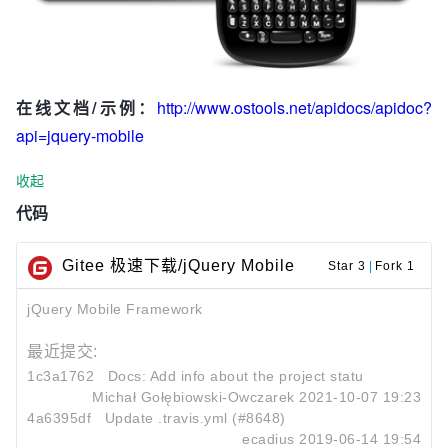
在线文档/示例：
http://www.ostools.net/apidocs/apidoc?
api=jquery-mobile
收起
代码
Gitee 极速下载/jQuery Mobile
Star 3
|
Fork 1
jQuery Mobile Framework
最近提交:
1c3a1762
Docs: Add info about the project status to READM
Michał Gołębiowski-Owczarek
2021-10-07 19:23
4a6395df
Update .travis.yml (#8648)
ecadius
2019-06-14 19:54