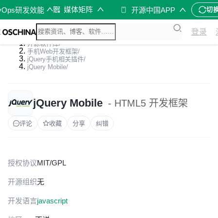
媒体矩阵
vOps研发效能
开源中国APP
切
登录
开源软件库
/
手机Web开发框架
/
jQuery手机相关插件
/
jQuery Mobile
/
jQuery Mobile
- HTML5 开发框架
评论
收藏
分享
纠错
授权协议
MIT/GPL
开源组织
无
开发语言
javascript