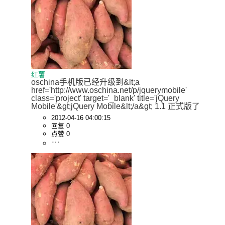
红薯
oschina手机版已经升级到&lt;a 
href='http://www.oschina.net/p/jquerymobile' 
class='project' target='_blank' title='jQuery 
Mobile'&gt;jQuery Mobile&lt;/a&gt; 1.1 正式版了
2012-04-16 04:00:15
回复 0
点赞 0