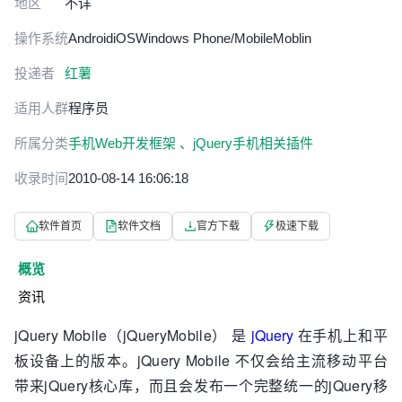
地区
不详
操作系统
Android
iOS
Windows Phone/Mobile
Moblin
投递者
红薯
适用人群
程序员
所属分类
手机Web开发框架 、
jQuery手机相关插件
收录时间
2010-08-14 16:06:18
软件首页
软件文档
官方下载
极速下载
概览
资讯
jQuery Mobile（jQueryMobile） 是
jQuery
在手机上和平
板设备上的版本。jQuery Mobile 不仅会给主流移动平台
带来jQuery核心库，而且会发布一个完整统一的jQuery移