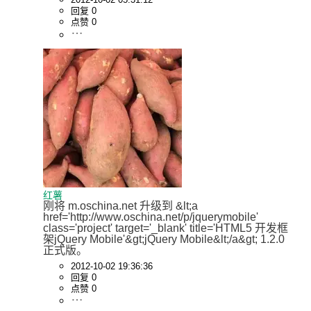
回复 0
点赞 0
红薯
刚将 m.oschina.net 升级到 &lt;a 
href='http://www.oschina.net/p/jquerymobile' 
class='project' target='_blank' title='HTML5 开发框
架jQuery Mobile'&gt;jQuery Mobile&lt;/a&gt; 1.2.0 
正式版。
2012-10-02 19:36:36
回复 0
点赞 0