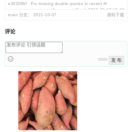
e302086f
Fix missing double quotes in recent #8649
Amanpreet Singh
2019-06-13 10:49
main 分支：
2021-10-07
源码下载
评论
0/500
发 布