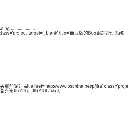
....................

ref='http://www.oschina.net/p/jira' class='project
系统JIRA'&gt;JIRA&lt;/a&gt;