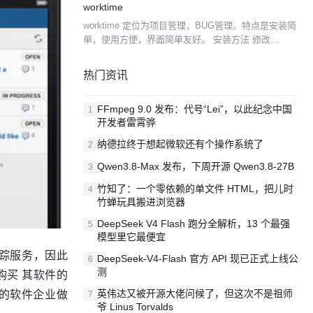
worktime
放，易于集成，...
worktime 定位为项目管理，BUG管理。特点是安装简
单，使用方便，界面简单友好。 安装方法 修改
Config/Config_Common.php 中的配置，应用名称和
数据库名 在浏览器中访问 h...
热门资讯
FFmpeg 9.0 发布：代号“Lei”，以此纪念中国
1
开发者雷霄骅
纳德拉终于想起微软还有个操作系统了
2
Qwen3.8-Max 发布，下周开源 Qwen3.8-27B
3
竹知了：一个零依赖的单文件 HTML，把儿时
4
竹蝉玩具搬进浏览器
DeepSeek V4 Flash 跑分全解析，13 个最强
5
模型里它最便宜
跟踪服务，因此
DeepSeek-V4-Flash 官方 API 现已正式上线公
6
买 其软件的
测
的软件企业做
英伟达又被开源大佬问候了，但这次不是祖师
7
爷 Linus Torvalds