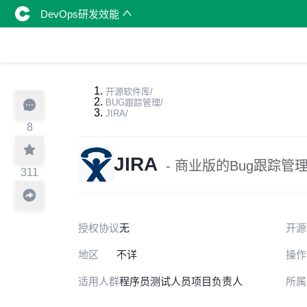
DevOps研发效能
开源软件库
/
BUG跟踪管理
/
JIRA
/
8
JIRA
- 商业版的Bug跟踪管
311
授权协议
无
开源
地区
不详
操作
适用人群
程序员
测试人员
项目负责人
所属