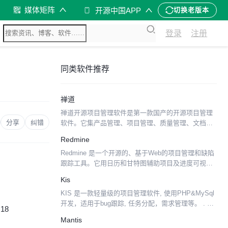
媒体矩阵
开源中国APP
切换老版本
登录
注册
同类软件推荐
禅道
禅道开源项目管理软件是第一款国产的开源项目管理
分享
纠错
软件。它集产品管理、项目管理、质量管理、文档管
理、 组织管理和事务管理于一体，是一款专业的研发
Redmine
项目管理软件，完整地覆盖了项目管理的核心流程。
Redmine 是一个开源的、基于Web的项目管理和缺陷
此外，该软件的...
跟踪工具。它用日历和甘特图辅助项目及进度可视化
显示。同时它又支持多项目管理。Redmine是一个自
Kis
由开放 源码软件解决方案，它提供集成的项目管理...
KIS 是一款轻量级的项目管理软件, 使用PHP&MySql
开发，适用于bug跟踪, 任务分配，需求管理等。 . 功
:18
能丰富 . 简单易用 . 图形化定制工作流 . 免费,开源
Mantis