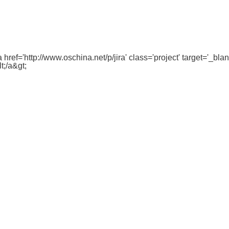
/www.oschina.net/p/jira' class='project' target='_blank
/a&gt;