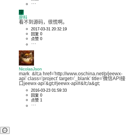
廖
廖科
看不到源码，很慌啊。
2017-03-31 20:32:19
回复 0
点赞 0
NicolasJson
mark  &lt;a href='http://www.oschina.net/p/jeewx-
api' class='project' target='_blank' title='微信API接
口jeewx-api'&gt;#jeewx-api#&lt;/a&gt;
2016-03-23 01:59:33
回复 0
点赞 1