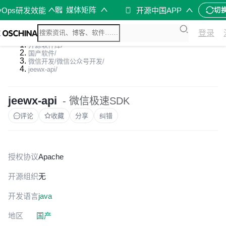
媒体矩阵
vOps研发效能
开源中国APP
切
登录
开源软件库
/
国产软件
/
微信开发/微信公众号开发
/
jeewx-api
/
jeewx-api
- 微信极速SDK
评论
收藏
分享
纠错
授权协议
Apache
开源组织
无
开发语言
java
地区
国产