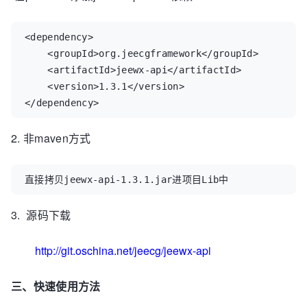
<dependency>  

    <groupId>org.jeecgframework</groupId>  

    <artifactId>jeewx-api</artifactId>  

    <version>1.3.1</version>  

</dependency>
2. 非maven方式
直接拷贝jeewx-api-1.3.1.jar进项目Lib中
3. 源码下载
http://git.oschina.net/jeecg/jeewx-api
三、快速使用方法