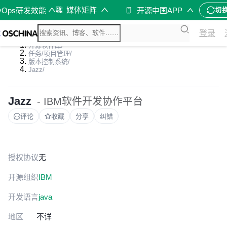
媒体矩阵
vOps研发效能
开源中国APP
切
登录
开源软件库
/
任务/项目管理
/
版本控制系统
/
Jazz
/
Jazz
- IBM软件开发协作平台
评论
收藏
分享
纠错
授权协议
无
开源组织
IBM
开发语言
java
地区
不详