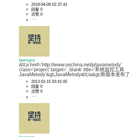
2018-04-09 02:37:41
回复 0
点赞 0
lipengxs
&lt;a href='http://www.oschina.net/p/javamelody' 
class='project' target='_blank' title='系统监控工具
JavaMelody'&gt;JavaMelody&lt;/a&gt;新版本发布了
2013-02-15 03:41:05
回复 0
点赞 0
lipengxs