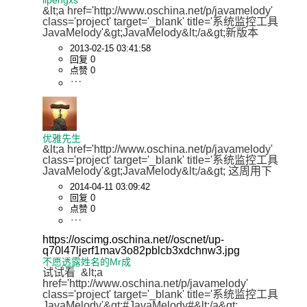
&lt;a href='http://www.oschina.net/p/javamelody' 
class='project' target='_blank' title='系统监控工具
JavaMelody'&gt;JavaMelody&lt;/a&gt;新版本
2013-02-15 03:41:58
回复 0
点赞 0
优雅先生
&lt;a href='http://www.oschina.net/p/javamelody' 
class='project' target='_blank' title='系统监控工具
JavaMelody'&gt;JavaMelody&lt;/a&gt; 这周用下
2014-04-11 03:09:42
回复 0
点赞 0
https://oscimg.oschina.net//oscnet/up-
q70l47ljerf1mav3o82pblcb3xdchnw3.jpg
不愿透露姓名的Mr成
试试看  &lt;a 
href='http://www.oschina.net/p/javamelody' 
class='project' target='_blank' title='系统监控工具
JavaMelody'&gt;#JavaMelody#&lt;/a&gt;