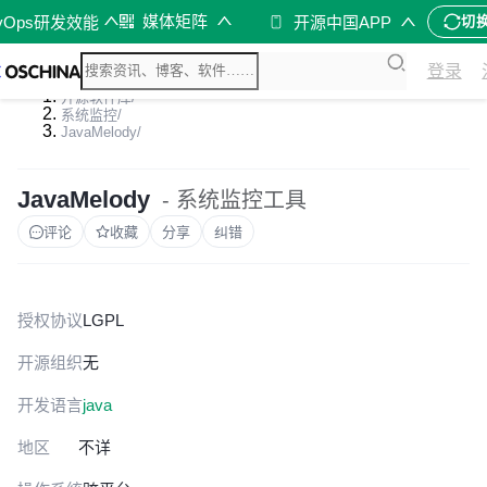
媒体矩阵
vOps研发效能
开源中国APP
切
登录
开源软件库
/
系统监控
/
JavaMelody
/
JavaMelody
- 系统监控工具
评论
收藏
分享
纠错
授权协议
LGPL
开源组织
无
开发语言
java
地区
不详