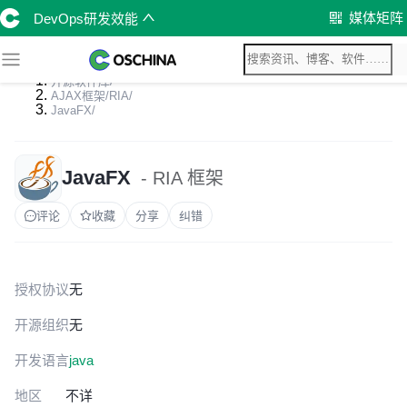
媒体矩阵
DevOps研发效能
开源软件库
/
AJAX框架/RIA
/
JavaFX
/
JavaFX
- RIA 框架
评论
收藏
分享
纠错
授权协议
无
开源组织
无
开发语言
java
地区
不详