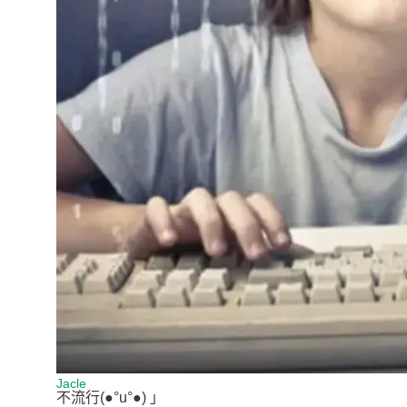
Jacle
不流行(●°u°●)​ 」