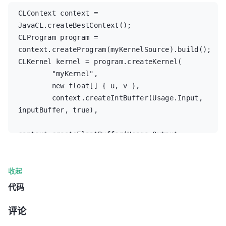
CLContext context = 
JavaCL.createBestContext();

CLProgram program = 
context.createProgram(myKernelSource).build();

CLKernel kernel = program.createKernel(

        "myKernel", 

        new float[] { u, v },

        context.createIntBuffer(Usage.Input, 
inputBuffer, true),

context.createFloatBuffer(Usage.Output, 
resultsBuffer, false)

);
收起
代码
评论