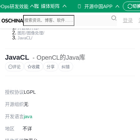
媒体矩阵
vOps研发效能
开源中国APP
切
登录
开源软件库
/
图形/图像处理
/
JavaCL
/
JavaCL
- OpenCL的Java库
评论
收藏
分享
纠错
授权协议
LGPL
开源组织
无
开发语言
java
地区
不详