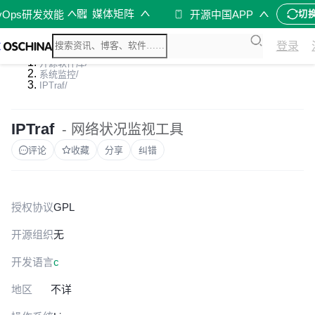
媒体矩阵
vOps研发效能
开源中国APP
切
登录
开源软件库
/
系统监控
/
IPTraf
/
IPTraf
- 网络状况监视工具
评论
收藏
分享
纠错
授权协议
GPL
开源组织
无
开发语言
c
地区
不详