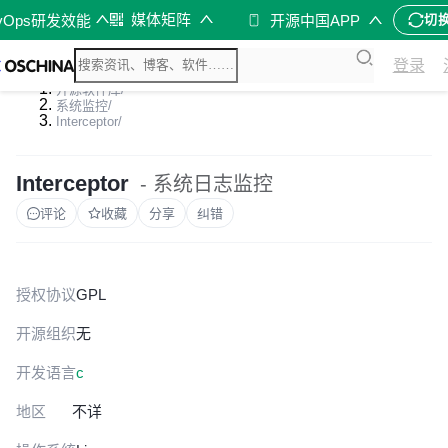
媒体矩阵
vOps研发效能
开源中国APP
切
登录
开源软件库
/
系统监控
/
Interceptor
/
Interceptor
- 系统日志监控
评论
收藏
分享
纠错
授权协议
GPL
开源组织
无
开发语言
c
地区
不详