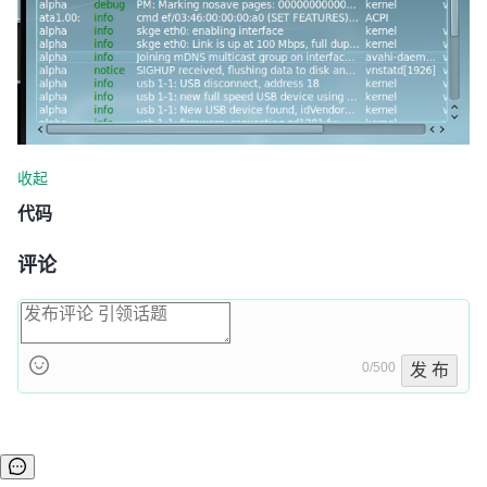
收起
代码
评论
0/500
发 布