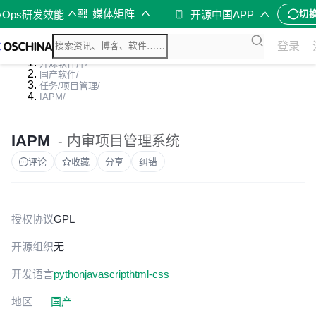
媒体矩阵
vOps研发效能
开源中国APP
切
登录
开源软件库
/
国产软件
/
任务/项目管理
/
IAPM
/
IAPM
- 内审项目管理系统
评论
收藏
分享
纠错
授权协议
GPL
开源组织
无
开发语言
python
javascript
html-css
地区
国产