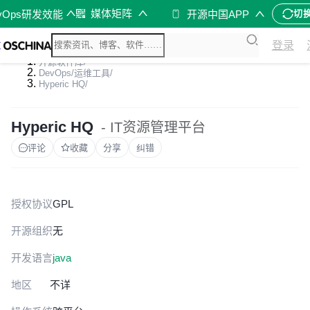
媒体矩阵
vOps研发效能
开源中国APP
切
登录
开源软件库
/
DevOps/运维工具
/
Hyperic HQ
/
Hyperic HQ
- IT资源管理平台
评论
收藏
分享
纠错
授权协议
GPL
开源组织
无
开发语言
java
地区
不详