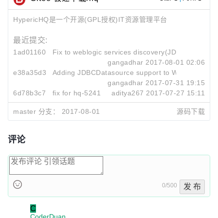
HypericHQ是一个开源(GPL授权)IT资源管理平台
最近提交:
1ad01160
Fix to weblogic services discovery(JDBC)
gangadhar
2017-08-01 02:06
e38a35d3
Adding JDBCDatasource support to Weblogic 12.
gangadhar
2017-07-31 19:15
6d78b3c7
fix for hq-5241
aditya267
2017-07-27 15:11
master 分支：
2017-08-01
源码下载
评论
0/500
发 布
C
CoderDuan