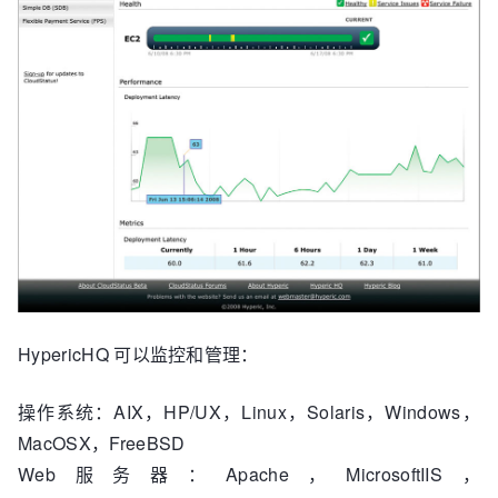
HypericHQ 可以监控和管理：
操作系统：AIX，HP/UX，Linux，Solaris，Windows，
MacOSX，FreeBSD
Web服务器：Apache，MicrosoftIIS，