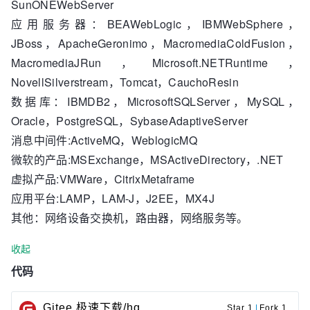
SunONEWebServer
应用服务器：BEAWebLogic，IBMWebSphere，
JBoss，ApacheGeronimo，MacromediaColdFusion，
MacromediaJRun，Microsoft.NETRuntime，
NovellSilverstream，Tomcat，CauchoResin
数据库：IBMDB2，MicrosoftSQLServer，MySQL，
Oracle，PostgreSQL，SybaseAdaptiveServer
消息中间件:ActiveMQ，WeblogicMQ
微软的产品:MSExchange，MSActiveDirectory，.NET
虚拟产品:VMWare，CitrixMetaframe
应用平台:LAMP，LAM-J，J2EE，MX4J
其他：网络设备交换机，路由器，网络服务等。
收起
代码
Gitee 极速下载/hq
Star 1
|
Fork 1