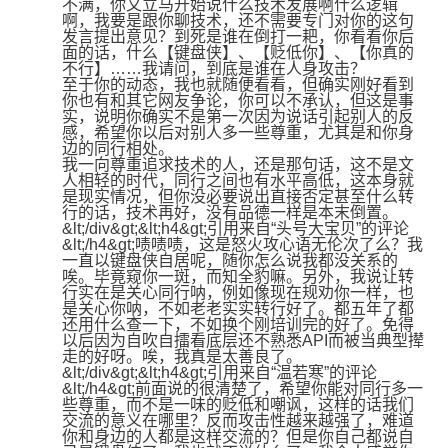
不满，你又立马开始说什么技术发展啊什么逻辑
啊，我要是跟你聊技术，还不需要专门对你的这句
发言提出意见？到死是谁在倒打一耙，你看看你后
面的话，什么【键盘侠】、【贬低你】、【你真的
不行】……我请问，到底是谁在人身攻击？

至于你的动态，我也就随便看看，但确实刚好看到
你也有和其它网友争论，你可以不承认，但这是事
实，说明你确实不是第一次因为说话引起别人的反
感，希望你以后对别人多一些尊重，尤其是和你身
边的同行相处。

我一向尊重追求技术的人，还是那句话，这不是文
人相轻的时代，同行之间也有水平高低，这本身就
是现实情况，但你没必要说出直接否定甚至什么转
行的话，技术再好，没有品德一样是本末倒置。
&lt;/div&gt;&lt;h4&gt;引用来自“头号大宝贝”的评论
&lt;/h4&gt;啧啧啧，这是怒火攻心语无伦次了么？我
一直以键盘侠自居呢，随你怎么说我都没关系的
唉。毕竟窥你一斑，而知全豹嘛。另外，我说让转
行实在是关心同行呐，例如像现在规劝你一样，也
是关心你呐，不如老老实实转行好了。都五年了都
还用什么查一下，不如换个刚培训完的好了。免得
以后因为自吹自擂看底层还不熟悉API而被当典型撵
走的好呀。唉，我真是太善良了。
&lt;/div&gt;&lt;h4&gt;引用来自“温若寒”的评论
&lt;/h4&gt;前面说的很清楚了，希望你能对同行多一
些尊重，而不是一味的贬低和嘲讽，这样的话我们
交流的意义在哪里？反而攻击性越来越强了，难道
你和身边的人都是这样交流的？但是你自己都说自