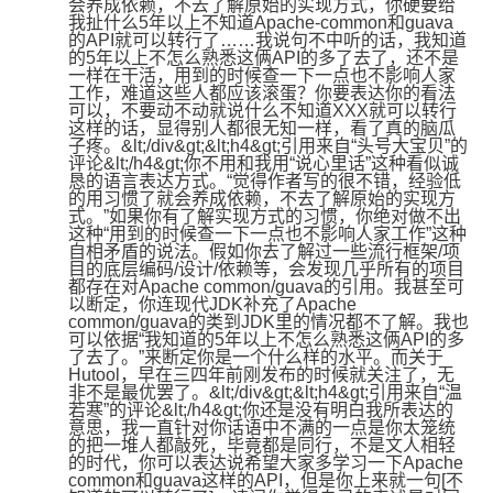
会养成依赖，不去了解原始的实现方式，你硬要给
我扯什么5年以上不知道Apache-common和guava
的API就可以转行了……我说句不中听的话，我知道
的5年以上不怎么熟悉这俩API的多了去了，还不是
一样在干活，用到的时候查一下一点也不影响人家
工作，难道这些人都应该滚蛋？你要表达你的看法
可以，不要动不动就说什么不知道XXX就可以转行
这样的话，显得别人都很无知一样，看了真的脑瓜
子疼。&lt;/div&gt;&lt;h4&gt;引用来自“头号大宝贝”的
评论&lt;/h4&gt;你不用和我用“说心里话”这种看似诚
恳的语言表达方式。“觉得作者写的很不错，经验低
的用习惯了就会养成依赖，不去了解原始的实现方
式。”如果你有了解实现方式的习惯，你绝对做不出
这种“用到的时候查一下一点也不影响人家工作”这种
自相矛盾的说法。假如你去了解过一些流行框架/项
目的底层编码/设计/依赖等，会发现几乎所有的项目
都存在对Apache common/guava的引用。我甚至可
以断定，你连现代JDK补充了Apache 
common/guava的类到JDK里的情况都不了解。我也
可以依据“我知道的5年以上不怎么熟悉这俩API的多
了去了。”来断定你是一个什么样的水平。而关于
Hutool，早在三四年前刚发布的时候就关注了，无
非不是最优罢了。&lt;/div&gt;&lt;h4&gt;引用来自“温
若寒”的评论&lt;/h4&gt;你还是没有明白我所表达的
意思，我一直针对你话语中不满的一点是你太笼统
的把一堆人都敲死，毕竟都是同行，不是文人相轻
的时代，你可以表达说希望大家多学习一下Apache 
common和guava这样的API，但是你上来就一句[不