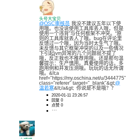
头号大宝贝
@OSC审核员
我没不建议五年以下使
用哦。也没说使用工具库丢人哦，但是
使用一个违背”与任何框架不冲突。“原
则的工具库就丢人了哦。bug在评论里
反馈过一个哦，因为当时太生气了哦。
未反馈与其它框架冲突的以及一些情况
下引起jvm异常的几个问题就不提了
哦，反正我也不推荐用哦。还是那句温
馨提示：生产慎用。真要使用的话，多
跑用例和并发压测哦。玩玩的话无所谓
哦。&lt;a 
href="https://my.oschina.net/u/3444775" 
class="referer" target="_blank"&gt;
@
温若寒
&lt;/a&gt;  你说是不是哦？？
2020-01-11 23:26:57
回复 0
点赞 0