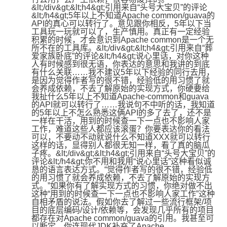
&lt;/div&gt;&lt;h4&gt;引用来自“头号大宝贝”的评论
&lt;/h4&gt;5年以上不知道Apache common/guava的
API的真心可以转行了。意见跟你相反，5年以下当
工具玩一玩就可以了，生产慎用。真正有一定经验
积累的时候，才会意识到Apache common是一个无
所不在的工具库。&lt;/div&gt;&lt;h4&gt;引用来自“葬
爱家族卧底”的评论&lt;/h4&gt;说心里话，对你这种
人有时候感到很无语，你表达的意思和我讲的到底
有什么关联……我不建议5年以下经验的同行去用，
是因为觉得作者写的很不错，经验低的用习惯了就
会养成依赖，不去了解原始的实现方式，你硬要给
我扯什么5年以上不知道Apache-common和guava
的API就可以转行了……我说句不中听的话，我知道
的5年以上不怎么熟悉这俩API的多了去了，还不是
一样在干活，用到的时候查一下一点也不影响人家
工作，难道这些人都应该滚蛋？你要表达你的看法
可以，不要动不动就说什么不知道XXX就可以转行
这样的话，显得别人都很无知一样，看了真的脑瓜
子疼。&lt;/div&gt;&lt;h4&gt;引用来自“头号大宝贝”的
评论&lt;/h4&gt;你不用和我用“说心里话”这种看似诚
恳的语言表达方式。“觉得作者写的很不错，经验低
的用习惯了就会养成依赖，不去了解原始的实现方
式。”如果你有了解实现方式的习惯，你绝对做不出
这种“用到的时候查一下一点也不影响人家工作”这种
自相矛盾的说法。假如你去了解过一些流行框架/项
目的底层编码/设计/依赖等，会发现几乎所有的项目
都存在对Apache common/guava的引用。我甚至可
以断定，你连现代JDK补充了Apache 