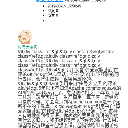
2019-08-14 15:50:49
回复 0
点赞 0
头号大宝贝
&lt;div class='ref'&gt;&lt;div class='ref'&gt;&lt;div 
class='ref'&gt;&lt;div class='ref'&gt;&lt;div 
class='ref'&gt;&lt;div class='ref'&gt;&lt;div 
class='ref'&gt;&lt;div class='ref'&gt;&lt;div 
class='ref'&gt;&lt;h4&gt;引用来自“葬爱家族卧底”的
评论&lt;/h4&gt;说心里话，不建议5年以下经验的同
行去用，会产生依赖，很容易废掉的。
&lt;/div&gt;&lt;h4&gt;引用来自“头号大宝贝”的评论
&lt;/h4&gt;5年以上不知道Apache common/guava的
API的真心可以转行了。意见跟你相反，5年以下当
工具玩一玩就可以了，生产慎用。真正有一定经验
积累的时候，才会意识到Apache common是一个无
所不在的工具库。&lt;/div&gt;&lt;h4&gt;引用来自“葬
爱家族卧底”的评论&lt;/h4&gt;说心里话，对你这种
人有时候感到很无语，你表达的意思和我讲的到底
有什么关联……我不建议5年以下经验的同行去用，
是因为觉得作者写的很不错，经验低的用习惯了就