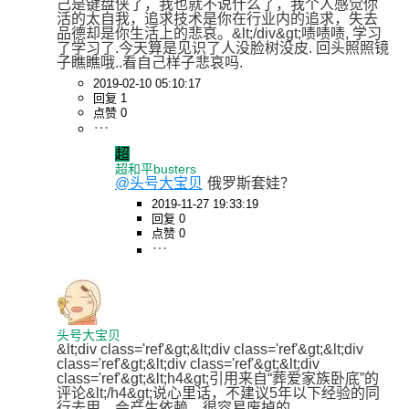
己是键盘侠了，我也就不说什么了，我个人感觉你
活的太自我，追求技术是你在行业内的追求，失去
品德却是你生活上的悲哀。&lt;/div&gt;啧啧啧, 学习
了学习了.今天算是见识了人没脸树没皮. 回头照照镜
子瞧瞧哦..看自己样子悲哀吗.
2019-02-10 05:10:17
回复 1
点赞 0
超
超和平busters
@头号大宝贝
俄罗斯套娃？
2019-11-27 19:33:19
回复 0
点赞 0
头号大宝贝
&lt;div class='ref'&gt;&lt;div class='ref'&gt;&lt;div 
class='ref'&gt;&lt;div class='ref'&gt;&lt;div 
class='ref'&gt;&lt;h4&gt;引用来自“葬爱家族卧底”的
评论&lt;/h4&gt;说心里话，不建议5年以下经验的同
行去用，会产生依赖，很容易废掉的。