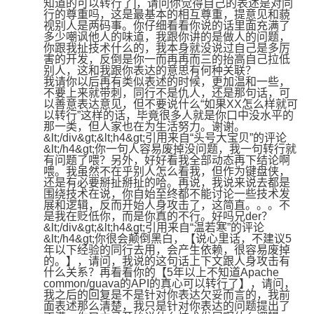
知道的可以转行了]，请问你觉得自己的表述是对同
行的尊重吗，这是最基本的相互尊重，提意见和藐
视别人是两码事。你仔细看看你说的话里面充满了
多少嘲讽他人的味道，我跟你讲的是做人的问题，
你跟我扯技术什么的，我本身就没说过自己是多厉
害的开发，反倒是你一而再再而三的抬高自己拉低
别人，这和我跟你表达的意思有何种关联？

我请你以后再有类似表述的时候，更加温和一些，
不要上来就带刺，同行不是仇人，还是那句话，可
以善意表达意见，但不要说什么“如果XX怎么样就可
以转行”这样的话，毕竟很多人就是你口中没水平的
那一类，但人家也在为生活努力。谢谢。
&lt;/div&gt;&lt;h4&gt;引用来自“头号大宝贝”的评论
&lt;/h4&gt;你一句人容易废掉没问题，我一句转行就
有问题了喂？另外，好好看我全部动态再下结论啊
喂。我虽然不在乎别人怎么看我，但作为键盘侠，
还是有必要掰扯掰扯的哈。再说，我说来说去都是
围绕技术在说，你自始至终都不能讨论一些技术发
展和逻辑，反而开始人身攻击了，这简直。。。不
是我在贬低你，而是你真的不行。好吗兄der？
&lt;/div&gt;&lt;h4&gt;引用来自“温若寒”的评论
&lt;/h4&gt;你很会颠倒黑白，【说心里话，不建议5
年以下经验的同行去用，会产生依赖，很容易废掉
的。】，请问，我说的这句话上下文跟人身攻击有
什么关系？再看看你的【5年以上不知道Apache 
common/guava的API的真心可以转行了】，请问，
我之后的回复是不是针对你表达欠妥而言的，我前
面表述那么清楚，我只是针对你表达的问题提出了