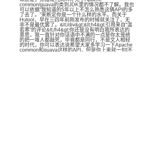
common/guava的类到JDK里的情况都不了解。我也
可以依据“我知道的5年以上不怎么熟悉这俩API的多
了去了。”来断定你是一个什么样的水平。而关于
Hutool，早在三四年前刚发布的时候就关注了，无
非不是最优罢了。&lt;/div&gt;&lt;h4&gt;引用来自“温
若寒”的评论&lt;/h4&gt;你还是没有明白我所表达的
意思，我一直针对你话语中不满的一点是你太笼统
的把一堆人都敲死，毕竟都是同行，不是文人相轻
的时代，你可以表达说希望大家多学习一下Apache 
common和guava这样的API，但是你上来就一句[不
知道的可以转行了]，请问你觉得自己的表述是对同
行的尊重吗，这是最基本的相互尊重，提意见和藐
视别人是两码事。你仔细看看你说的话里面充满了
多少嘲讽他人的味道，我跟你讲的是做人的问题，
你跟我扯技术什么的，我本身就没说过自己是多厉
害的开发，反倒是你一而再再而三的抬高自己拉低
别人，这和我跟你表达的意思有何种关联？

我请你以后再有类似表述的时候，更加温和一些，
不要上来就带刺，同行不是仇人，还是那句话，可
以善意表达意见，但不要说什么“如果XX怎么样就可
以转行”这样的话，毕竟很多人就是你口中没水平的
那一类，但人家也在为生活努力。谢谢。&lt;/div&gt;
你一句人容易废掉没问题，我一句转行就有问题了
喂？另外，好好看我全部动态再下结论啊喂。我虽
然不在乎别人怎么看我，但作为键盘侠，还是有必
要掰扯掰扯的哈。再说，我说来说去都是围绕技术
在说，你自始至终都不能讨论一些技术发展和逻
辑，反而开始人身攻击了，这简直。。。不是我在