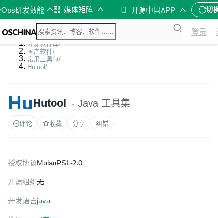
媒体矩阵
vOps研发效能
开源中国APP
切
登录
开源软件库
/
国产软件
/
常用工具包
/
Hutool
/
Hutool
- Java 工具集
评论
收藏
分享
纠错
授权协议
MulanPSL-2.0
开源组织
无
开发语言
java