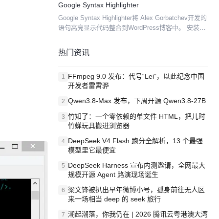
Google Syntax Highlighter
Google Syntax Highlighter将 Alex Gorbatchev开发的
语句高亮显示代码整合到WordPress博客中。 安装该
插件后，我们添加到博客中的代码段就会自动以其它
颜色显示...
热门资讯
FFmpeg 9.0 发布：代号“Lei”，以此纪念中国
1
开发者雷霄骅
Qwen3.8-Max 发布，下周开源 Qwen3.8-27B
2
竹知了：一个零依赖的单文件 HTML，把儿时
3
竹蝉玩具搬进浏览器
DeepSeek V4 Flash 跑分全解析，13 个最强
4
模型里它最便宜
DeepSeek Harness 宣布内测邀请，全网最大
5
规模开源 Agent 路演现场诞生
梁文锋被扒出早年微博小号，孤身前往无人区
6
来一场相当 deep 的 seek 旅行
潮起潮落，你我仍在 | 2026 腾讯云粤港澳大湾
7