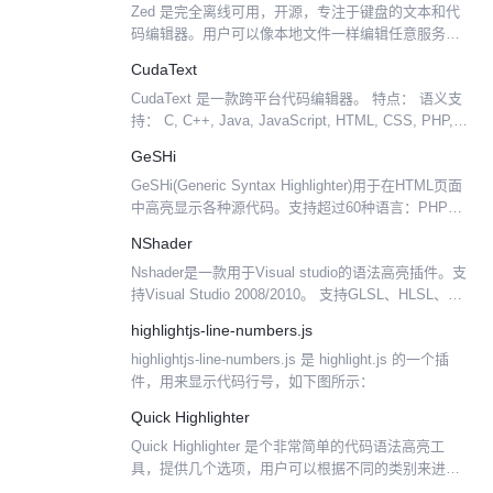
Zed 是完全离线可用，开源，专注于键盘的文本和代
码编辑器。用户可以像本地文件一样编辑任意服务器
上的远程文件。它是使用 web 技术构建的（100% 是
CudaText
HTML，CSS 和 JavaScript）。...
CudaText 是一款跨平台代码编辑器。 特点： 语义支
持： C, C++, Java, JavaScript, HTML, CSS, PHP,
Python, XML... 支持 160+ 种来自...
GeSHi
GeSHi(Generic Syntax Highlighter)用于在HTML页面
中高亮显示各种源代码。支持超过60种语言：PHP、
HTML、C、Java、Java5、C#、 Actionscrip...
NShader
Nshader是一款用于Visual studio的语法高亮插件。支
持Visual Studio 2008/2010。 支持GLSL、HLSL、Cg
三种语言： .fx, .fxh, .hlsl, .v...
highlightjs-line-numbers.js
highlightjs-line-numbers.js 是 highlight.js 的一个插
件，用来显示代码行号，如下图所示：
Quick Highlighter
Quick Highlighter 是个非常简单的代码语法高亮工
具，提供几个选项，用户可以根据不同的类别来进行
代码语法高亮。