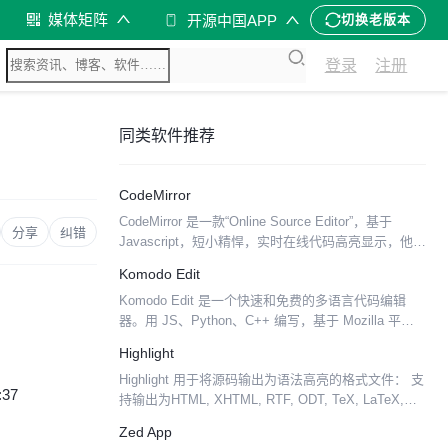
媒体矩阵
开源中国APP
切换老版本
登录
注册
同类软件推荐
CodeMirror
CodeMirror 是一款“Online Source Editor”，基于
分享
纠错
Javascript，短小精悍，实时在线代码高亮显示，他不
是某个富文本编辑器的附属产品，他是许多大名鼎鼎
Komodo Edit
的在线代码编辑器的...
Komodo Edit 是一个快速和免费的多语言代码编辑
器。用 JS、Python、C++ 编写，基于 Mozilla 平
台。
Highlight
Highlight 用于将源码输出为语法高亮的格式文件： 支
:37
持输出为HTML, XHTML, RTF, ODT, TeX, LaTeX,
SVG 和 BBCode格式 支持180种编程语言 包含80
Zed App
种...