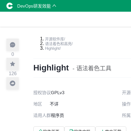
DevOps研发效能
开源软件库
/
语法着色和高亮
/
Highlight
/
0
Highlight
- 语法着色工具
126
授权协议
GPLv3
开源
地区
不详
操作
适用人群
程序员
所属