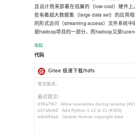
且设计用来部署在低廉的（low-cost）硬件上
些有着超大数据集（large data set）的应用
的形式访问（streaming access）文件系
是hadoop项目的一部分，而hadoop又是luc
收起
代码
Gitee 极速下载/hdfs
暂无描述。
最近提交:
039a7f47
Allow overwrites during rename (#2
e07a8e60
Add Python 3.12 to CI (#205)
eda584ab
Update license copyright date