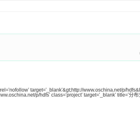
' rel='nofollow' target='_blank'&gt;http://www.oschina.net/p/hdfs
schina.net/p/hdfs' class='project' target='_blank' titl