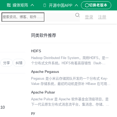
媒体矩阵
开源中国APP
切换老版本
登录
注册
同类软件推荐
HDFS
Hadoop Distributed File System，简称HDFS，是一
分享
纠错
个分布式文件系统。HDFS有着高容错性（fault-
tolerent）的特点，并且设计用来部署在低廉的（low-
Apache Pegasus
cost...
Pegasus 是小米云存储团队开发的一个分布式 Key-
Value 存储系统，最初的动机是弥补 HBase 在可用性
和性能上的不足。Pegasus 系统的 Server 端完全采
Apache Pulsar
用 C++ 语言开发...
Apache Pulsar 是 Apache 软件基金会顶级项目，是
下一代云原生分布式消息流平台，集消息、存储、轻
:10
量化函数式计算为一体。该系统源于 Yahoo，最初在
py
Yahoo 内部开发和部署，支持...