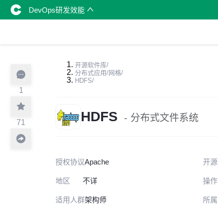
DevOps研发效能
开源软件库
/
分布式应用/网格
/
HDFS
/
1
HDFS
- 分布式文件系统
71
授权协议
Apache
开源
地区
不详
操作
适用人群
架构师
所属