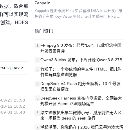
Zeppelin
序的数据，适合那
行化，进而使其能够处理非常大的数据集。 目前，
Zeppelin 是由奇虎 Pika 实验室和 DBA 团队开发和维
P...
s）这样可以实现流
护的分布式 Key-Value 平台，设计灵感来自 Pika 和
而创建，HDFS
Ceph 。 Zeppelin 旨在提供高性能，高可靠性和高可
扩展性...
热门资讯
FFmpeg 9.0 发布：代号“Lei”，以此纪念中国
1
开发者雷霄骅
Qwen3.8-Max 发布，下周开源 Qwen3.8-27B
2
tar 5
|
Fork 2
竹知了：一个零依赖的单文件 HTML，把儿时
3
竹蝉玩具搬进浏览器
DeepSeek V4 Flash 跑分全解析，13 个最强
4
模型里它最便宜
DeepSeek Harness 宣布内测邀请，全网最大
5
-09-23 23:58
规模开源 Agent 路演现场诞生
-10-12 16:52
-09-01 18:40
梁文锋被扒出早年微博小号，孤身前往无人区
6
来一场相当 deep 的 seek 旅行
潮起潮落，你我仍在 | 2026 腾讯云粤港澳大湾
7