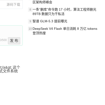
区架构师峰会
源码下载
一条“删库”命令跑 17 小时，算法工程师删光
8
89TB 数据只为干私活
智谱 GLM-5.3 提前曝光
9
DeepSeek V4 Flash 单日消耗 8 万亿 tokens
10
登顶热搜
0/500
发 布
&lt;/a&gt; 这个
e='分布式文件系统