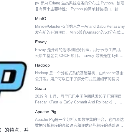
py 是为 Erlang 生态系统准备的分布式 Python。该项
目有两个主要特性： Python 的简单封装接口，封装
了 ErlPort 调用，可方便地进行： 进行模块级调用 获
MinIO
取模块级常量 实例化...
Minio是GlusterFS创始人之一Anand Babu Periasamy
发布新的开源项目。Minio兼容Amason的S3分布式对
象存储项目，采用Golang实现，客户端支持
Envoy
Java,Pyth...
Envoy 是开源的边缘和服务代理，用于云原生应用，
云原生基金会 CNCF 项目。 Envoy 最初是在 Lyft 构
建的，它是为单一服务和应用程序设计的高性能 C++
Hadoop
分布式代理，以及为大型微服务 ...
Hadoop 是一个分布式系统基础架构，由Apache基金
会开发。用户可以在不了解分布式底层细节的情况
下，开发分布式程序。充分利用集群的威力高速运算
Seata
和存储。Hadoop实现了一个分布式文件系统（Had...
2019 年 1 月，阿里巴巴中间件团队发起了开源项目
Fescar（Fast & EaSy Commit And Rollback），和
社区一起共建开源分布式事务解决方案。Fescar 的愿
Apache Pig
景是让分...
Apache Pig是一个分析大型数据集的平台，它由表达
数据分析程序的高级语言和评估这些程序的基础设施
ent）的特点，并
组成。Pig程序的突出特性是其结构可以进行大量的并