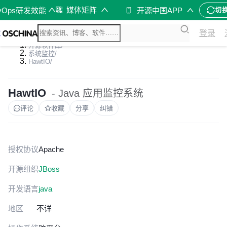
媒体矩阵
vOps研发效能
开源中国APP
切
登录
开源软件库
/
系统监控
/
HawtIO
/
HawtIO
- Java 应用监控系统
评论
收藏
分享
纠错
授权协议
Apache
开源组织
JBoss
开发语言
java
地区
不详