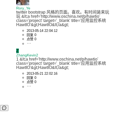
Rory_Ye
twitter bootstrap 风格的页面。喜欢。有时间装来玩
玩 &lt;a href='http://www.oschina.net/p/hawtio' 
class='project' target='_blank' title='应用监控系统
HawtIO'&gt;HawtIO&lt;/a&gt;
2013-05-14 22:04:12
回复 0
点赞 0
Z
ZhangKevin2
1 &lt;a href='http://www.oschina.net/p/hawtio' 
class='project' target='_blank' title='应用监控系统
HawtIO'&gt;HawtIO&lt;/a&gt;
2013-05-21 22:02:16
回复 0
点赞 0