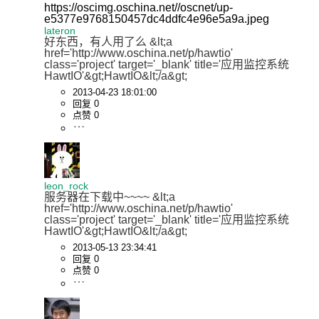
https://oscimg.oschina.net//oscnet/up-
e5377e9768150457dc4ddfc4e96e5a9a.jpeg
lateron
好东西，有人用了么 &lt;a 
href='http://www.oschina.net/p/hawtio' 
class='project' target='_blank' title='应用监控系统
HawtIO'&gt;HawtIO&lt;/a&gt;
2013-04-23 18:01:00
回复 0
点赞 0
leon_rock
服务器在下载中~~~~ &lt;a 
href='http://www.oschina.net/p/hawtio' 
class='project' target='_blank' title='应用监控系统
HawtIO'&gt;HawtIO&lt;/a&gt;
2013-05-13 23:34:41
回复 0
点赞 0