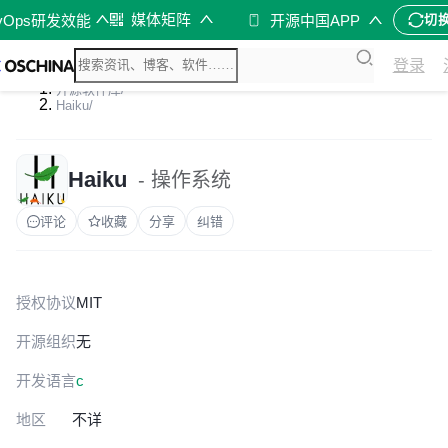
媒体矩阵
vOps研发效能
开源中国APP
切
登录
开源软件库
/
Haiku
/
Haiku
- 操作系统
评论
收藏
分享
纠错
授权协议
MIT
开源组织
无
开发语言
c
地区
不详