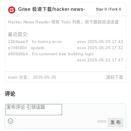
Gitee 极速下载/hacker-news-
Star 0
|
Fork 0
reader
Hacker News Reader 带有 Todo 列表，用于跟踪阅读进度
最近提交:
22b9aae3
fix history error
exxx
2025-05-25 17:43
e746f40d
update
exxx
2025-05-25 17:32
d808d664
Fix comment tree building logic
exxx
2025-05-21 17:47
main 分支：
2025-05-25
源码下载
评论
0/500
发 布