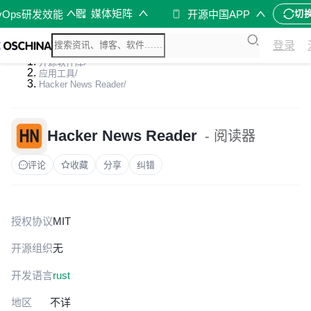
媒体矩阵
vOps研发效能
开源中国APP
切
登录
开源软件库
/
应用工具
/
Hacker News Reader
/
Hacker News Reader
- 阅读器
评论
收藏
分享
纠错
授权协议
MIT
开源组织
无
开发语言
rust
地区
不详