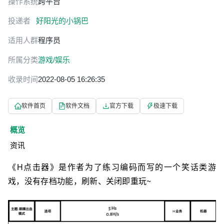
操作系统
跨平台
投递者
好阳光的小锅巴
适用人群
程序员
所属分类
游戏/娱乐
收录时间
2022-08-05 16:26:35
软件首页
软件文档
官方下载
极速下载
概览
资讯
《H点击器》是作者为了练习编码而写的一个笑话类游
戏，没有存档功能，刷新、关闭即重玩~