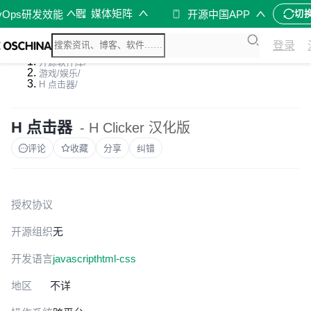
媒体矩阵
vOps研发效能
开源中国APP
切
登录
开源软件库
/
游戏/娱乐
/
H 点击器
/
H 点击器
- H Clicker 汉化版
评论
收藏
分享
纠错
授权协议
开源组织
无
开发语言
javascript
html-css
地区
不详