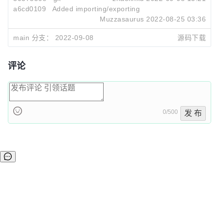
a6cd0109
Added importing/exporting
Muzzasaurus
2022-08-25 03:36
main 分支：
2022-09-08
源码下载
评论
0/500
发 布