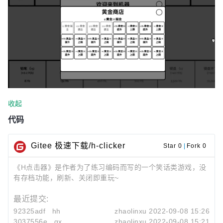
收起
代码
Gitee 极速下载/h-clicker
Star 0
|
Fork 0
《H点击器》是作者为了练习编码而写的一个笑话类游戏，没
有存档功能，刷新、关闭即重玩~
最近提交:
92325adf
hh
zhaolinxu
2022-09-08 15:26
3037556e
gx
zhaolinxu
2022-09-08 15:21