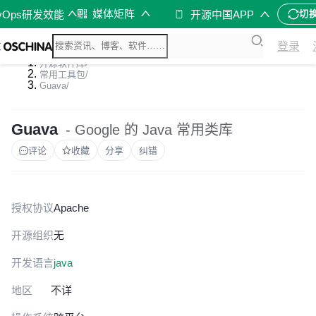
媒体矩阵
vOps研发效能
开源中国APP
切
登录
开源软件库
/
常用工具包
/
Guava
/
Guava
- Google 的 Java 常用类库
评论
收藏
分享
纠错
授权协议
Apache
开源组织
无
开发语言
java
地区
不详