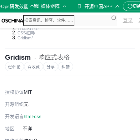
媒体矩阵
vOps研发效能
开源中国APP
切
登录
开源软件库
/
CSS框架
/
Gridism
/
Gridism
- 响应式表格
评论
收藏
分享
纠错
授权协议
MIT
开源组织
无
开发语言
html-css
地区
不详