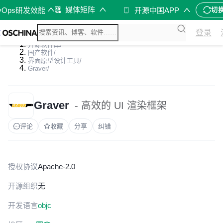
媒体矩阵
vOps研发效能
开源中国APP
切
登录
开源软件库
/
国产软件
/
界面原型设计工具
/
Graver
/
Graver
- 高效的 UI 渲染框架
评论
收藏
分享
纠错
授权协议
Apache-2.0
开源组织
无
开发语言
objc