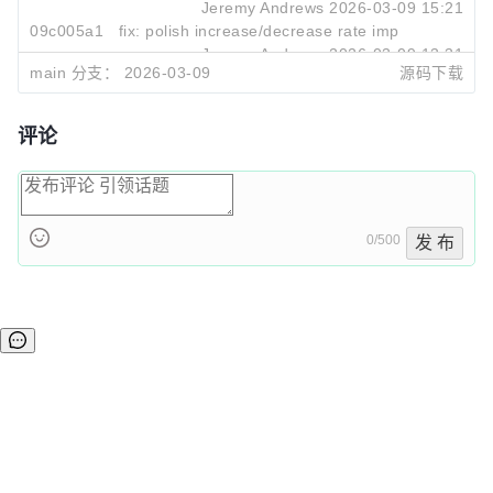
Jeremy Andrews
2026-03-09 15:21
09c005a1
fix: polish increase/decrease rate implementation
Jeremy Andrews
2026-03-09 13:31
main 分支：
2026-03-09
源码下载
评论
0/500
发 布