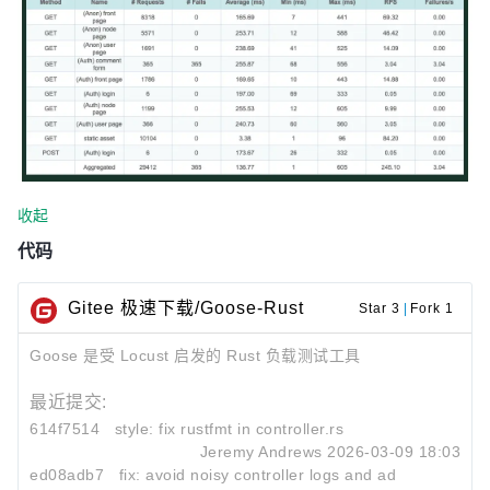
收起
代码
Gitee 极速下载/Goose-Rust
Star 3
|
Fork 1
Goose 是受 Locust 启发的 Rust 负载测试工具
最近提交:
614f7514
style: fix rustfmt in controller.rs
Jeremy Andrews
2026-03-09 18:03
ed08adb7
fix: avoid noisy controller logs and add decrease_