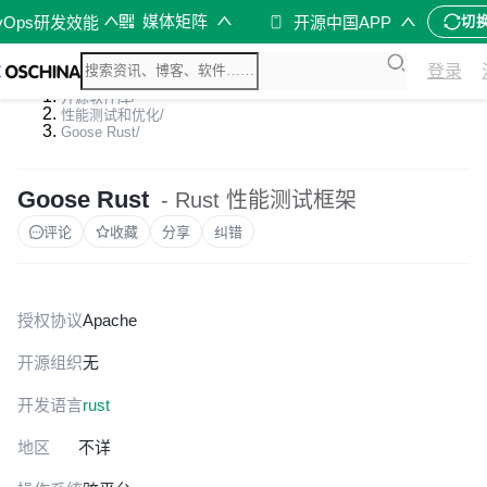
媒体矩阵
vOps研发效能
开源中国APP
切
登录
开源软件库
/
性能测试和优化
/
Goose Rust
/
Goose Rust
- Rust 性能测试框架
评论
收藏
分享
纠错
授权协议
Apache
开源组织
无
开发语言
rust
地区
不详