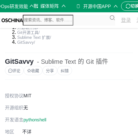
媒体矩阵
vOps研发效能
开源中国APP
切
登录
开源软件库
/
Git开源工具
/
Sublime Text 扩展
/
GitSavvy
/
GitSavvy
- Sublime Text 的 Git 插件
评论
收藏
分享
纠错
授权协议
MIT
开源组织
无
开发语言
python
shell
地区
不详