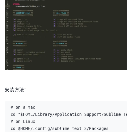
安装方法：
# on a Mac

cd "$HOME/Library/Application Support/Sublime Text
# on Linux

cd $HOME/.config/sublime-text-3/Packages
