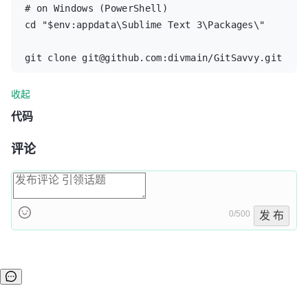
# on Windows (PowerShell)

cd "$env:appdata\Sublime Text 3\Packages\"

git clone git@github.com:divmain/GitSavvy.git
收起
代码
评论
0/500
发 布