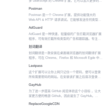
多 UserScript 的 Chrome 扩展，它可以加入更多的
Chrome 本身不支持的用户脚本功能，比如
Postman
GM_registe...
Postman 是一个 Chrome 扩展，提供功能强大的
Web API & HTTP 请求调试。它能够发送任何类型的
HTTP 请求 (GET, HEAD, POST, PUT..)，附带任何
AdGuard
数量的...
AdGuard 是一种快速、轻量级的广告拦截浏览器扩展
程序，可有效拦截所有类型的广告和跟踪器。专注于
高级隐私保护功能，不仅可以阻止已知跟踪器，还可
划词翻译
以防止网站构建您的影子配置文件。 AdGuard 不会...
划词翻译是一款安装在桌面端浏览器的划词翻译扩展
程序，可在 Chrome、Firefox 和 Microsoft Egde 中使
用，支持谷歌、DeepL、百度、搜狗等 9 个国内外主
Lastpass
流翻译源。 当用户在...
这个扩展可以让你上网只记住一个密码，便可以登录
所有需要密码的网站。在安装该扩展之后首次登录需
要密码的网站时，扩展会自动记录下你的密码，下一
GayHub
次就不需要输入了。虽然会记录你的密码，但这个扩
为了进一步提高 GitHub 阅览体验这个小目标 ，让大
展一定是安全的，...
家更方便的畅游 Github，因此诞生了 GayHub。
GayHub 是一款强大的 GitHub 的 Chrome 扩展 ，优
ReplaceGoogleCDN
化了 GitHu...