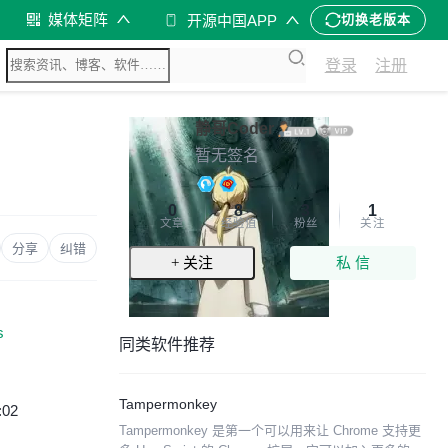
媒体矩阵
开源中国APP
切换老版本
登录
注册
静哥Coder
暂无签名
0
8
3
1
文章
经验值
粉丝
关注
分享
纠错
+ 关注
私 信
s
同类软件推荐
Tampermonkey
:02
Tampermonkey 是第一个可以用来让 Chrome 支持更