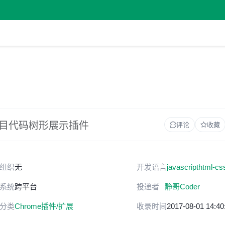
ab 项目代码树形展示插件
评论
收藏
组织
无
开发语言
javascript
html-cs
系统
跨平台
投递者
静哥Coder
分类
Chrome插件/扩展
收录时间
2017-08-01 14:40