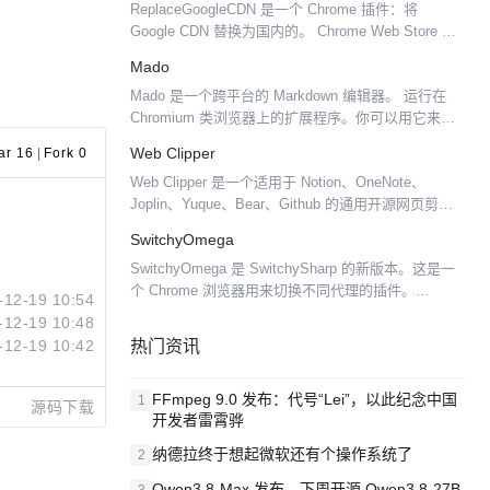
ReplaceGoogleCDN 是一个 Chrome 插件：将
Google CDN 替换为国内的。 Chrome Web Store 安
装地址： https://chrome.google.com...
Mado
Mado 是一个跨平台的 Markdown 编辑器。 运行在
Chromium 类浏览器上的扩展程序。你可以用它来记
笔记，写博客或者写文档。 Mado 支持导出 PDF，带
Web Clipper
ar 16
|
Fork 0
有 markdown 语法查...
Web Clipper 是一个适用于 Notion、OneNote、
Joplin、Yuque、Bear、Github 的通用开源网页剪藏
插件。 支持的网站包括： Github Yuque Notion...
SwitchyOmega
SwitchyOmega 是 SwitchySharp 的新版本。这是一
个 Chrome 浏览器用来切换不同代理的插件。
-12-19 10:54
SwitchyOmega 初次安装时会检查是否存在
-12-19 10:48
SwitchySharp ...
热门资讯
-12-19 10:42
FFmpeg 9.0 发布：代号“Lei”，以此纪念中国
1
源码下载
开发者雷霄骅
纳德拉终于想起微软还有个操作系统了
2
Qwen3.8-Max 发布，下周开源 Qwen3.8-27B