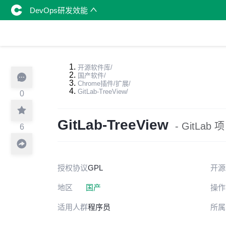
DevOps研发效能
开源软件库
/
国产软件
/
Chrome插件/扩展
/
GitLab-TreeView
/
0
GitLab-TreeView
- GitL
6
授权协议
GPL
开源
地区
国产
操作
适用人群
程序员
所属