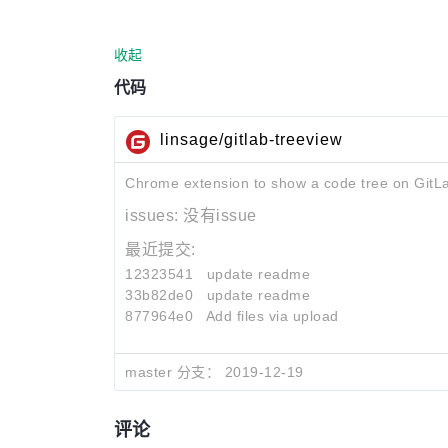
收起
代码
linsage/gitlab-treeview
Chrome extension to show a code tree on GitL
issues:
没有issue
最近提交:
12323541
update readme
33b82de0
update readme
877964e0
Add files via upload
master 分支：
2019-12-19
评论