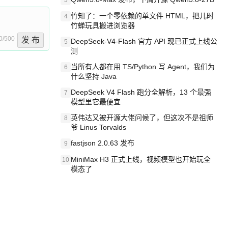
3
竹知了：一个零依赖的单文件 HTML，把儿时
4
竹蝉玩具搬进浏览器
0/500
发 布
DeepSeek-V4-Flash 官方 API 现已正式上线公
5
测
当所有人都在用 TS/Python 写 Agent，我们为
6
什么坚持 Java
DeepSeek V4 Flash 跑分全解析，13 个最强
7
模型里它最便宜
英伟达又被开源大佬问候了，但这次不是祖师
8
爷 Linus Torvalds
fastjson 2.0.63 发布
9
MiniMax H3 正式上线，视频模型也开始玩全
10
模态了