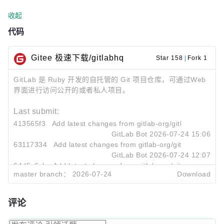
收起
代码
Gitee 极速下载/gitlabhq
Star 158
|
Fork 1
GitLab 是 Ruby 开发的自托管的 Git 项目仓库，可通过Web
界面进行访问公开的或者私人项目。
Last submit:
413565f3
Add latest changes from gitlab-org/gitlab@master
GitLab Bot
2026-07-24 15:06
63117334
Add latest changes from gitlab-org/gitlab@master
GitLab Bot
2026-07-24 12:07
64d5c6cb
Add latest changes from gitlab-org/gitlab@master
master branch：
2026-07-24
Download
GitLab Bot
2026-07-24 09:14
评论