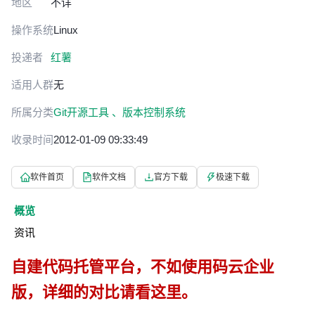
地区
不详
操作系统
Linux
投递者
红薯
适用人群
无
所属分类
Git开源工具 、
版本控制系统
收录时间
2012-01-09 09:33:49
软件首页
软件文档
官方下载
极速下载
概览
资讯
自建代码托管平台，不如使用码云企业
版，详细的对比请看
这里
。