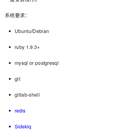
系统要求：
Ubuntu/Debian
ruby 1.9.3+
mysql or postgresql
git
gitlab-shell
redis
Sidekiq