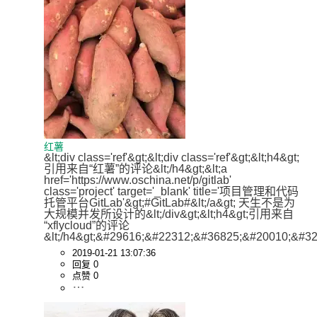
红薯
&lt;div class='ref'&gt;&lt;div class='ref'&gt;&lt;h4&gt;
引用来自“红薯”的评论&lt;/h4&gt;&lt;a 
href='https://www.oschina.net/p/gitlab' 
class='project' target='_blank' title='项目管理和代码
托管平台GitLab'&gt;#GitLab#&lt;/a&gt; 天生不是为
大规模并发所设计的&lt;/div&gt;&lt;h4&gt;引用来自
“xflycloud”的评论
&lt;/h4&gt;&#29616;&#22312;&#36825;&#20010;&#3
2019-01-21 13:07:36
回复 0
点赞 0