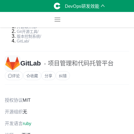
DevOps研发效能
开源软件库
/
Git开源工具
/
版本控制系统
/
GitLab
/
GitLab
- 项目管理和代码托管平台
评论
收藏
分享
纠错
授权协议
MIT
开源组织
无
开发语言
ruby