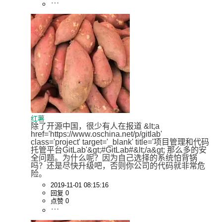
红薯
除了开源中国，很少有人在报道 &lt;a 
href='https://www.oschina.net/p/gitlab' 
class='project' target='_blank' title='项目管理和代码
托管平台GitLab'&gt;#GitLab#&lt;/a&gt; 那么多的安
全问题。为什么呢？因为自己选择的系统怕背锅
吗？还是尽快升级吧，否则你公司的代码就非常危
险。
2019-11-01 08:15:16
回复 0
点赞 0