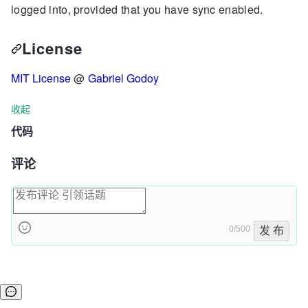
logged into, provided that you have sync enabled.
License
MIT License
@
Gabriel Godoy
收起
代码
评论
0/500
发 布