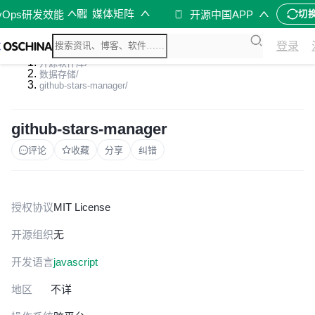
媒体矩阵
vOps研发效能
开源中国APP
切
登录
开源软件库
/
数据存储
/
github-stars-manager
/
github-stars-manager
评论
收藏
分享
纠错
授权协议
MIT License
开源组织
无
开发语言
javascript
地区
不详