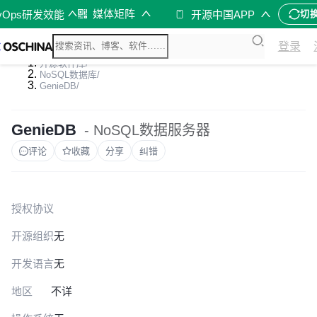
媒体矩阵
vOps研发效能
开源中国APP
切
登录
开源软件库
/
NoSQL数据库
/
GenieDB
/
GenieDB
- NoSQL数据服务器
评论
收藏
分享
纠错
授权协议
开源组织
无
开发语言
无
地区
不详