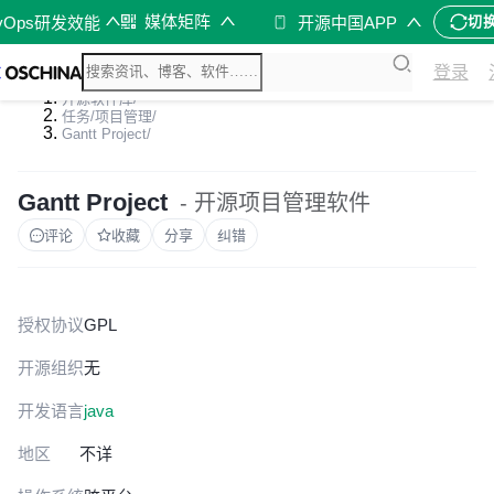
媒体矩阵
vOps研发效能
开源中国APP
切
登录
开源软件库
/
任务/项目管理
/
Gantt Project
/
Gantt Project
- 开源项目管理软件
评论
收藏
分享
纠错
授权协议
GPL
开源组织
无
开发语言
java
地区
不详