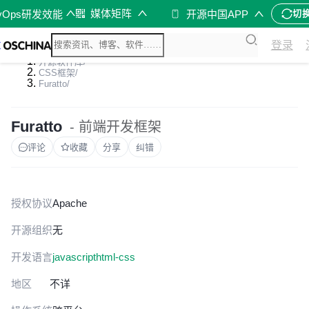
媒体矩阵
vOps研发效能
开源中国APP
切
登录
开源软件库
/
CSS框架
/
Furatto
/
Furatto
- 前端开发框架
评论
收藏
分享
纠错
授权协议
Apache
开源组织
无
开发语言
javascript
html-css
地区
不详