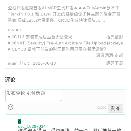
全栈开发框架首发AI MCP工具开发🔥🔥🔥FunAdmin是基于
ThinkPHP8.1 和 Layui 开发的轻量级含多种主题的后台开发
系统,集成Layui常用组件、CRUD生成快速模块,支...
issues:
#IJG1LJ 安装完成后后台无法登录
拾光拾影
#IJ8NXT [Security] Pre-Auth Arbitrary File Upload via Chunke
jackieya
#ICBYO8 请教下前端的时区跟时间显示在哪里设置？
潇潇洒洒-走起
#IBLQ33 安装微信管理后，报错
鸾姝淡月
main 分支：
2026-06-13
源码下载
#IB2MAJ 安装点击同意以后出现重定向次数过多
zhangxm
最近提交:
评论
bac1c693
fix(security): 加强语言包和请求参数的安全校验
funadmin
2026-06-13 21:34
31450627
!60
update app/backend/controller/sys/Attach.php.
funadmin
2026-04-22 12:50
0/500
发 布
abba7efe
!59
fix: 修复分片上传接口缺失文件安全校验导致任意
funadmin
2026-04-22 12:49
o
osc_16287034
这个很不错呀，受益匪浅。赞一个，然后推荐一款