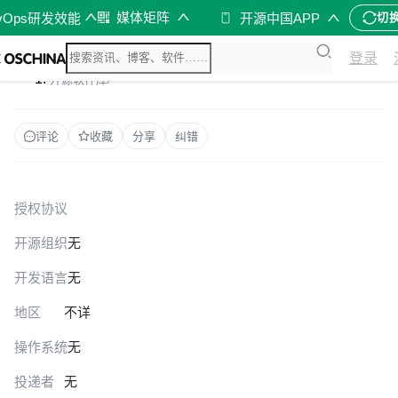
媒体矩阵
vOps研发效能
开源中国APP
切
登录
开源软件库
/
评论
收藏
分享
纠错
授权协议
开源组织
无
开发语言
无
地区
不详
操作系统
无
投递者
无