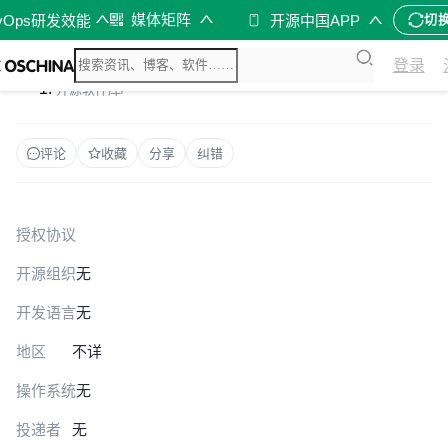
媒体矩阵
vOps研发效能
开源中国APP
切
登录
开源软件库
/
评论
收藏
分享
纠错
授权协议
开源组织
无
开发语言
无
地区
不详
操作系统
无
投递者
无