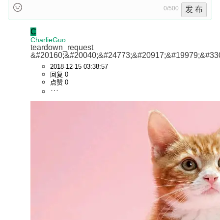
0/500
发 布
C
CharlieGuo
teardown_request 
&#20160;&#20040;&#24773;&#20917;&#19979;&#33
2018-12-15 03:38:57
回复 0
点赞 0