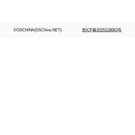
©OSCHINA(OSChina.NET)
京ICP备2025119063号