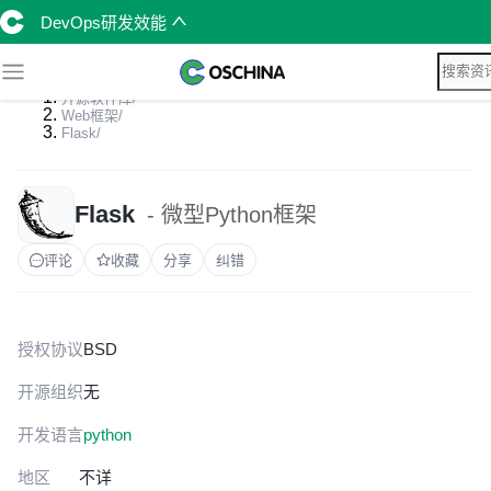
DevOps研发效能
开源软件库
/
Web框架
/
Flask
/
Flask
- 微型Python框架
评论
收藏
分享
纠错
授权协议
BSD
开源组织
无
开发语言
python
地区
不详