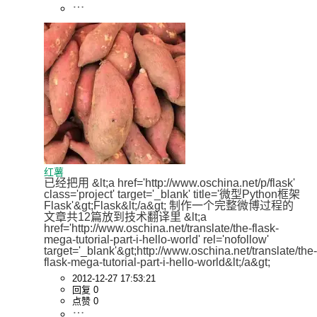
红薯
已经把用 &lt;a href='http://www.oschina.net/p/flask' 
class='project' target='_blank' title='微型Python框架
Flask'&gt;Flask&lt;/a&gt; 制作一个完整微博过程的
文章共12篇放到技术翻译里 &lt;a 
href='http://www.oschina.net/translate/the-flask-
mega-tutorial-part-i-hello-world' rel='nofollow' 
target='_blank'&gt;http://www.oschina.net/translate/the-
flask-mega-tutorial-part-i-hello-world&lt;/a&gt;
2012-12-27 17:53:21
回复 0
点赞 0