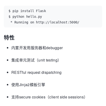
$ pip install Flask

$ python hello.py

 * Running on http://localhost:5000/
特性
内置开发用服务器和debugger
集成单元测试（unit testing）
RESTful request dispatching
使用Jinja2模板引擎
支持secure cookies（client side sessions）