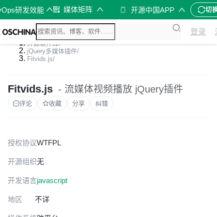
媒体矩阵
vOps研发效能
开源中国APP
切
登录
开源软件库
/
jQuery多媒体插件
/
Fitvids.js
/
Fitvids.js
- 流媒体视频播放 jQuery插件
评论
收藏
分享
纠错
授权协议
WTFPL
开源组织
无
开发语言
javascript
地区
不详