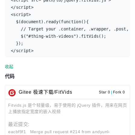
<script src="path/to/jquery.fitvids.js">
</script>

<script>

  $(document).ready(function(){

    // Target your .container, .wrapper, .post, et
    $("#thing-with-videos").fitVids();

  });

</script>
收起
代码
Gitee 极速下载/FitVids
Star 0
|
Fork 0
Fitvids.js 是个轻量级，易于使用的 jQuery 插件，用来在网页
上播放指定宽度的嵌入视频
最近提交:
eacbf9f1
Merge pull request #214 from andyunleashed/patc