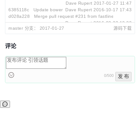
Dave Rupert
2017-01-27 11:47
6385118c
Update bower
Dave Rupert
2016-10-17 17:43
d028a228
Merge pull request #231 from fastlinemedia/mast
Dave Rupert
2016-02-22 12:32
master 分支：
2017-01-27
源码下载
评论
0/500
发 布