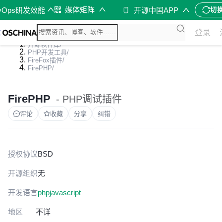
媒体矩阵
vOps研发效能
开源中国APP
切
登录
开源软件库
/
PHP开发工具
/
FireFox插件
/
FirePHP
/
FirePHP
- PHP调试插件
评论
收藏
分享
纠错
授权协议
BSD
开源组织
无
开发语言
php
javascript
地区
不详