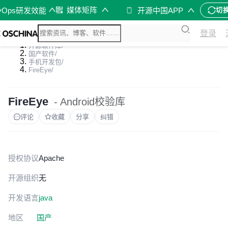
媒体矩阵
vOps研发效能
开源中国APP
切
登录
开源软件库
/
国产软件
/
手机开发包
/
FireEye
/
FireEye
- Android校验库
评论
收藏
分享
纠错
授权协议
Apache
开源组织
无
开发语言
java
地区
国产