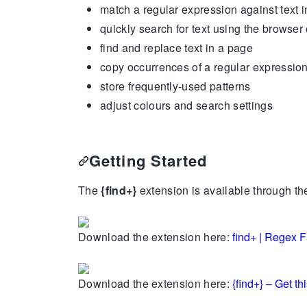
match a regular expression against text 
quickly search for text using the browse
find and replace text in a page
copy occurrences of a regular expression
store frequently-used patterns
adjust colours and search settings
Getting Started
The
{find+}
extension is available through t
Download the extension here:
find+ | Regex 
Download the extension here:
{find+} – Get th