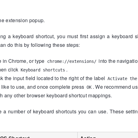
he extension popup.
g a keyboard shortcut, you must first assign a keyboard sh
n do this by following these steps:
e in Chrome, or type
into the navigatio
chrome://extensions/
then click
.
Keyboard shortcuts
k the input field located to the right of the label
Activate the
 like to use, and once complete press
. We recommend us
OK
 with any other browser keyboard shortcut mappings.
e a number of keyboard shortcuts you can use. These setti