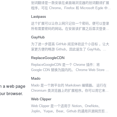
划词翻译是一款安装在桌面端浏览器的划词翻译扩展
程序，可在 Chrome、Firefox 和 Microsoft Egde 中使
用，支持谷歌、DeepL、百度、搜狗等 9 个国内外主
Lastpass
流翻译源。 当用户在...
这个扩展可以让你上网只记住一个密码，便可以登录
所有需要密码的网站。在安装该扩展之后首次登录需
要密码的网站时，扩展会自动记录下你的密码，下一
GayHub
次就不需要输入了。虽然会记录你的密码，但这个扩
为了进一步提高 GitHub 阅览体验这个小目标 ，让大
展一定是安全的，...
家更方便的畅游 Github，因此诞生了 GayHub。
GayHub 是一款强大的 GitHub 的 Chrome 扩展 ，优
ReplaceGoogleCDN
化了 GitHu...
ReplaceGoogleCDN 是一个 Chrome 插件：将
Google CDN 替换为国内的。 Chrome Web Store 安
装地址： https://chrome.google.com...
Mado
in a web page
Mado 是一个跨平台的 Markdown 编辑器。 运行在
Chromium 类浏览器上的扩展程序。你可以用它来记
your browser.
笔记，写博客或者写文档。 Mado 支持导出 PDF，带
Web Clipper
有 markdown 语法查...
Web Clipper 是一个适用于 Notion、OneNote、
Joplin、Yuque、Bear、Github 的通用开源网页剪藏
插件。 支持的网站包括： Github Yuque Notion...