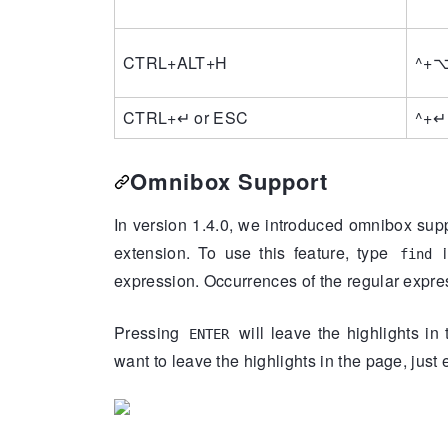
CTRL
+
ALT
+
H
^
+
CTRL
+
↵
or
ESC
^
+
↵
Omnibox Support
In version 1.4.0, we introduced omnibox supp
extension. To use this feature, type
i
find
expression. Occurrences of the regular expre
Pressing
will leave the highlights in
ENTER
want to leave the highlights in the page, just 