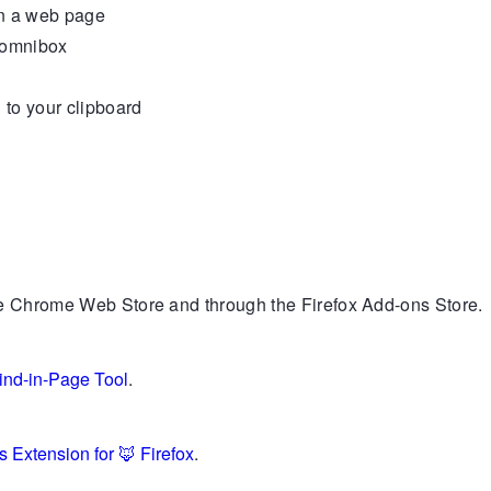
in a web page
r omnibox
 to your clipboard
he Chrome Web Store and through the Firefox Add-ons Store.
Find-in-Page Tool
.
is Extension for
🦊
Firefox
.