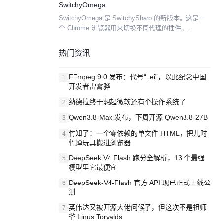
SwitchyOmega
SwitchyOmega 是 SwitchySharp 的新版本。这是一
个 Chrome 浏览器用来切换不同代理的插件。
SwitchyOmega 初次安装时会检查是否存在
SwitchySharp ...
热门资讯
FFmpeg 9.0 发布：代号“Lei”，以此纪念中国
1
开发者雷霄骅
纳德拉终于想起微软还有个操作系统了
2
Qwen3.8-Max 发布，下周开源 Qwen3.8-27B
3
竹知了：一个零依赖的单文件 HTML，把儿时
4
竹蝉玩具搬进浏览器
DeepSeek V4 Flash 跑分全解析，13 个最强
5
模型里它最便宜
DeepSeek-V4-Flash 官方 API 现已正式上线公
6
测
英伟达又被开源大佬问候了，但这次不是祖师
7
爷 Linus Torvalds