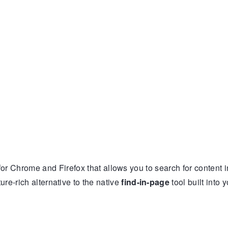
or Chrome and Firefox that allows you to search for content 
ure-rich alternative to the native
find-in-page
tool built into 