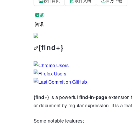
软件首页
软件文档
官方下载
概览
资讯
{find+}
{find+}
is a powerful
find-in-page
extension f
or document by regular expression. It is a feat
Some notable features: