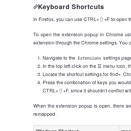
Keyboard Shortcuts
In Firefox, you can use
CTRL
+
⇧
+
F
to open t
To open the extension popup in Chrome usin
extension through the Chrome settings. You ca
Navigate to the
settings pag
Extensions
In the top left click on the ☰ menu icon, 
Locate the shortcut settings for find+. Clic
Press the combination of keys you would
CTRL
+
⇧
+
F
, since it shouldn't conflict
When the extension popup is open, there ar
remapped.