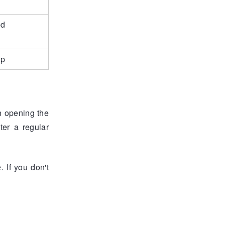
ed
up
n opening the
ter a regular
. If you don't