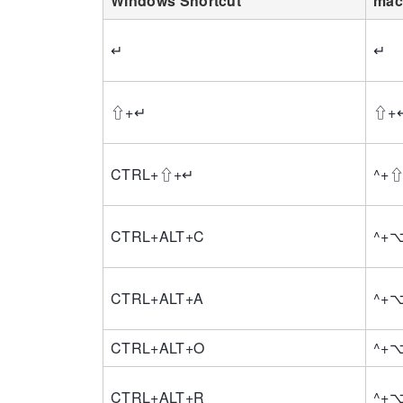
Windows Shortcut
mac
↵
↵
⇧
+
↵
⇧
+
CTRL
+
⇧
+
↵
^
+
CTRL
+
ALT
+
C
^
+
CTRL
+
ALT
+
A
^
+
CTRL
+
ALT
+
O
^
+
CTRL
+
ALT
+
R
^
+