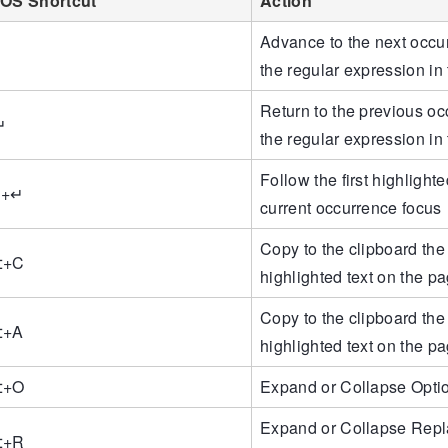
OS Shortcut
Action
Advance to the next occu
the regular expression in
Return to the previous oc
↵
the regular expression in
Follow the first highlighte
⇧
+
↵
current occurrence focus
Copy to the clipboard the
⌥
+
C
highlighted text on the pa
Copy to the clipboard the 
⌥
+
A
highlighted text on the pa
⌥
+
O
Expand or Collapse Opti
Expand or Collapse Repl
⌥
+
R