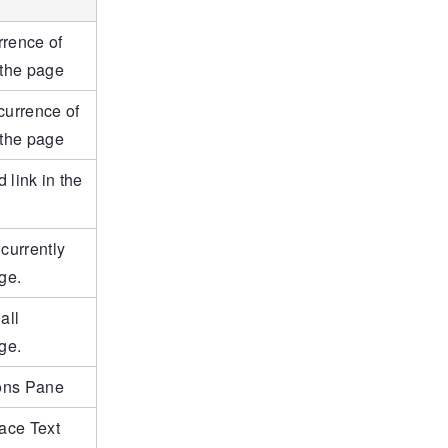
rrence of
 the page
currence of
 the page
d link in the
 currently
ge.
all
ge.
ons Pane
ace Text