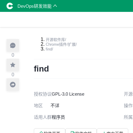
DevOps研发效能
开源软件库
/
Chrome插件/扩展
/
find
/
0
find
0
授权协议
GPL-3.0 License
开源
地区
不详
操作
适用人群
程序员
所属