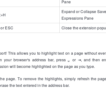
Pane
Expand or Collapse Sav
⌥
+
H
Expressions Pane
or
ESC
Close the extension pop
ort! This allows you to highlight text on a page without eve
n your browser's address bar, press
␣
or
⇥
, and then en
ssion will become highlighted on the page as you type.
 the page. To remove the highlights, simply refresh the page
erase the text entered in the address bar.