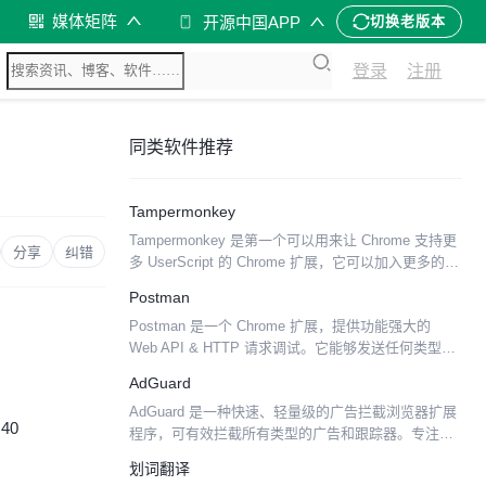
媒体矩阵
开源中国APP
切换老版本
登录
注册
同类软件推荐
Tampermonkey
Tampermonkey 是第一个可以用来让 Chrome 支持更
分享
纠错
多 UserScript 的 Chrome 扩展，它可以加入更多的
Chrome 本身不支持的用户脚本功能，比如
Postman
GM_registe...
Postman 是一个 Chrome 扩展，提供功能强大的
Web API & HTTP 请求调试。它能够发送任何类型的
HTTP 请求 (GET, HEAD, POST, PUT..)，附带任何
AdGuard
数量的...
AdGuard 是一种快速、轻量级的广告拦截浏览器扩展
:40
程序，可有效拦截所有类型的广告和跟踪器。专注于
高级隐私保护功能，不仅可以阻止已知跟踪器，还可
划词翻译
以防止网站构建您的影子配置文件。 AdGuard 不会...