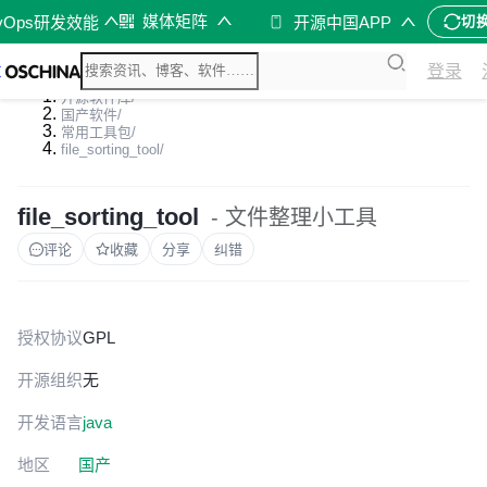
媒体矩阵
vOps研发效能
开源中国APP
切
登录
开源软件库
/
国产软件
/
常用工具包
/
file_sorting_tool
/
file_sorting_tool
- 文件整理小工具
评论
收藏
分享
纠错
授权协议
GPL
开源组织
无
开发语言
java
地区
国产