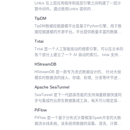
Linkis 在上层应用程序和底层引擎之间构建了一层计
算中间件。通过使用Linkis 提供的
REST/WebSocket/JDBC 等标准接口，上层应用可以
TipDM
方便地连接访问MySQL/Spark/Hiv...
TipDM数据挖掘建模平台是基于Python引擎、用于数
据挖掘建模的开源平台。平台提供数量丰富的数据分
析与挖掘建模组件，用户可在没有编程基础的情况
Txtai
下，通过拖拽的方式进行操作，将数据输入输出、数
Txtai 是一个人工智能驱动的搜索引擎，可以在文本的
据预处理...
各个部分上建立了一个 AI 驱动的索引。 txtai 支持构
建文本索引以执行相似性搜索并创建基于问-答的系
HStreamDB
统。此外，txtai 还具有用于 zer...
HStreamDB 是一款专为流式数据设计的， 针对大规
模实时数据流的接入、存储、处理、分发等环节进行
全生命周期管理的流数据库。 它使用标准 SQL (及其
Apache SeaTunnel
流式拓展）作为主要接口语言，以实时性作为主要...
SeaTunnel 是下一代超高性能的支持海量数据快速同
步与集成的云原生数据集成工具，每天可以稳定高效
同步万亿级数据，已在字节、B站、微博、腾讯云及
PiFlow
印度电信等数百家公司生产上使用，目前也已经支持
PiFlow 是一个基于分布式计算框架Spark开发的大数
过百种...
据流水线系统。该系统将数据的采集、清洗、计算、
存储等各个环节封装成组件，以所见即所得方式进行