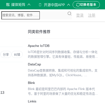
媒体矩阵
开源中国APP
切换老版本
登录
注册
同类软件推荐
Apache IoTDB
IoTDB是针对时间序列数据收集、存储与分析一体化
分享
纠错
的数据管理引擎。它具有体量轻、性能高、易使用的
特点，完美对接Hadoop与Spark生态，适用于工业物
DataCap
联网应用中海量时间序列数据高速写入和复杂分析查
DataCap是数据转换、集成和可视化的集成软件。支
询...
持各种数据源，如MySQL，ClickHouse，
PostgreSQL，Apache Druid等. 官网地址：
Blink
https://datacap.de...
Blink 最初是阿里巴巴内部的 Apache Flink 版本代
:13
号，基于阿里的场景做了大量的优化和稳定性改造工
作。在经过一些讨论之后，我们决定将Blink的所有代
Linkis
码捐赠给Flink社区，并将其开源从...