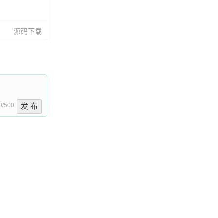
源码下载
0/500
发 布