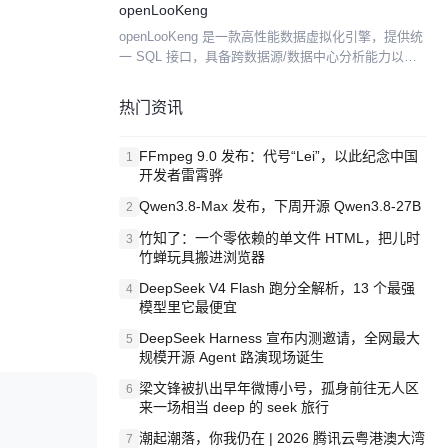
openLooKeng
流水线配置。简单易用，功能强大。它具有如下特
openLooKeng 是一款高性能数据虚拟化引擎，提供统
性： ...
一 SQL 接口，具备跨数据源/数据中心分析能力以及
面向交互式、批、流等融合查询场景。同时增强了前
置调度、跨源索引、动态过滤、跨源协同、水平拓...
热门资讯
FFmpeg 9.0 发布：代号“Lei”，以此纪念中国
1
开发者雷霄骅
Qwen3.8-Max 发布，下周开源 Qwen3.8-27B
2
竹知了：一个零依赖的单文件 HTML，把儿时
3
竹蝉玩具搬进浏览器
DeepSeek V4 Flash 跑分全解析，13 个最强
4
模型里它最便宜
DeepSeek Harness 宣布内测邀请，全网最大
5
规模开源 Agent 路演现场诞生
梁文锋被扒出早年微博小号，孤身前往无人区
6
来一场相当 deep 的 seek 旅行
潮起潮落，你我仍在 | 2026 腾讯云粤港澳大湾
7