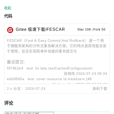
收起
代码
Gitee 极速下载/FESCAR
Star 106
|
Fork 50
FESCAR（Fast & Easy Commit And Rollback） 是一个用
于微服务架构的分布式事务解决方案，它的特点是高性能且易
于使用，旨在实现简单并快速的事务提交与
最近提交:
f97462e9
test: fix laky testCachedConfigurationChangeListen
徐晓伟
2026-07-24 09:34
e6d0860a
test: cover resource id initializers (#8146)
Sicheng Han
2026-07-13 14:42
2.x 分支：
2026-07-24
源码下载
b57d96c4
feature: console/namingserver: spring-boot upgrad
徐晓伟
2026-07-07 17:44
评论