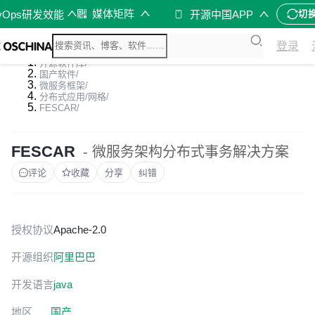
媒体矩阵
vOps研发效能
开源中国APP
切
登录
开源软件库
/
国产软件
/
微服务框架
/
分布式应用/网格
/
FESCAR
/
FESCAR
- 微服务架构分布式事务解决方案
评论
收藏
分享
纠错
授权协议
Apache-2.0
开源组织
阿里巴巴
开发语言
java
地区
国产