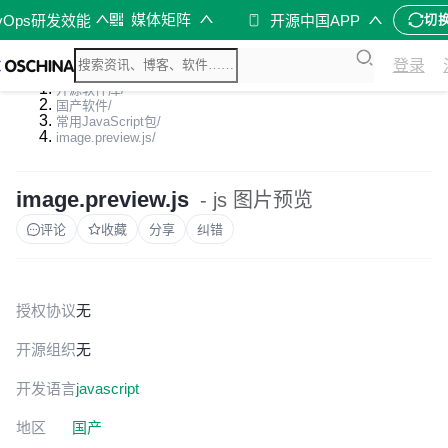
媒体矩阵
vOps研发效能
开源中国APP
切
登录
开源软件库
/
国产软件
/
常用JavaScript包
/
image.preview.js
/
image.preview.js
- js 图片预览
评论
收藏
分享
纠错
授权协议
无
开源组织
无
开发语言
javascript
地区
国产