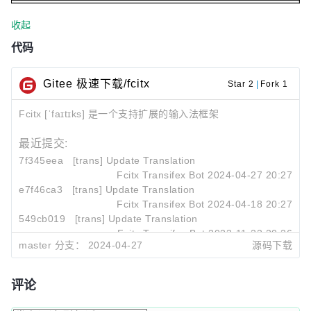
收起
代码
Gitee 极速下载/fcitx
Star 2
|
Fork 1
Fcitx [ˈfaɪtɪks] 是一个支持扩展的输入法框架
最近提交:
7f345eea
[trans] Update Translation
Fcitx Transifex Bot
2024-04-27 20:27
e7f46ca3
[trans] Update Translation
Fcitx Transifex Bot
2024-04-18 20:27
549cb019
[trans] Update Translation
Fcitx Transifex Bot
2023-11-22 20:26
master 分支：
2024-04-27
源码下载
评论