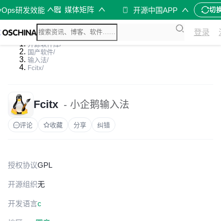
媒体矩阵
vOps研发效能
开源中国APP
切
登录
开源软件库
/
国产软件
/
输入法
/
Fcitx
/
Fcitx
- 小企鹅输入法
评论
收藏
分享
纠错
授权协议
GPL
开源组织
无
开发语言
c