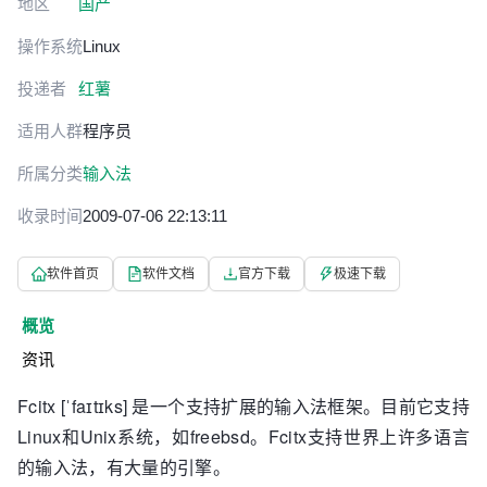
地区
国产
操作系统
Linux
投递者
红薯
适用人群
程序员
所属分类
输入法
收录时间
2009-07-06 22:13:11
软件首页
软件文档
官方下载
极速下载
概览
资讯
Fcitx [ˈfaɪtɪks] 是一个支持扩展的输入法框架。目前它支持
Linux和Unix系统，如freebsd。Fcitx支持世界上许多语言
的输入法，有大量的引擎。