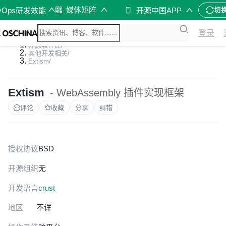
媒体矩阵
vOps研发效能
开源中国APP
切
登录
开源软件库
/
其他开发相关
/
Extism
/
Extism
- WebAssembly 插件实现框架
评论
收藏
分享
纠错
授权协议
BSD
开源组织
无
开发语言
c
rust
地区
不详