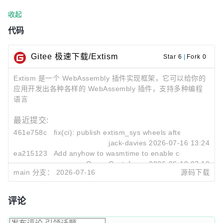
收起
代码
Gitee 极速下载/Extism
Star 6
|
Fork 0
Extism 是一个 WebAssembly 插件实现框架，它可以给你的
应用开发出各种各样的 WebAssembly 插件，支持多种编程
语言
最近提交:
461e758c
fix(ci): publish extism_sys wheels after the build fi
jack-davies
2026-07-16 13:24
ea215123
Add anyhow to wasmtime to enable compilation wit
Oscar Gustafsson
2026-06-19 07:10
main 分支：
2026-07-16
源码下载
7038ad1c
Upgrade wasmtime to v43 (#901)
Zoo Sky
2026-05-20 04:35
评论