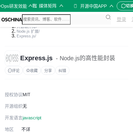
媒体矩阵
vOps研发效能
开源中国APP
切
登录
开源软件库
/
Node.js 扩展
/
Express.js
/
Express.js
- Node.js的高性能封装
评论
收藏
分享
纠错
授权协议
MIT
开源组织
无
开发语言
javascript
地区
不详