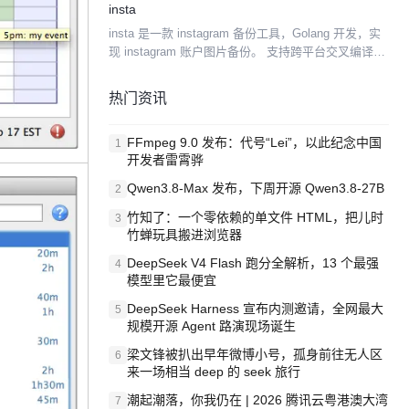
insta
小颜色都可以改变，而且若是嫌整个桌面都是便笺很
insta 是一款 instagram 备份工具，Golang 开发，实
碍眼，还...
现 instagram 账户图片备份。 支持跨平台交叉编译，
支持 socks5 代理和 http 代理。 1.编译使用 2.直接...
热门资讯
FFmpeg 9.0 发布：代号“Lei”，以此纪念中国
1
开发者雷霄骅
Qwen3.8-Max 发布，下周开源 Qwen3.8-27B
2
竹知了：一个零依赖的单文件 HTML，把儿时
3
竹蝉玩具搬进浏览器
DeepSeek V4 Flash 跑分全解析，13 个最强
4
模型里它最便宜
DeepSeek Harness 宣布内测邀请，全网最大
5
规模开源 Agent 路演现场诞生
梁文锋被扒出早年微博小号，孤身前往无人区
6
来一场相当 deep 的 seek 旅行
潮起潮落，你我仍在 | 2026 腾讯云粤港澳大湾
7