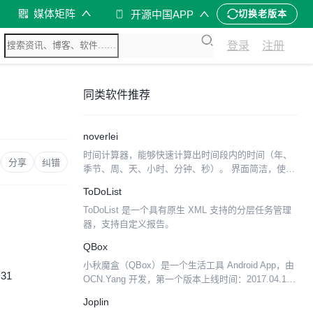
媒体矩阵
开源中国APP
切换老版本
登录
注册
同类软件推荐
noverlei
时间计算器，能够快速计算出时间段内的时间（年、
分享
纠错
季节、周、天、小时、分钟、秒）。 界面简洁，使用
方便快捷。
ToDoList
ToDoList 是一个具有原生 XML 支持的分层任务管理
器，支持自定义报告。
QBox
小秋魔盒（QBox）是一个生活工具 Android App，由
:31
OCN.Yang 开发，第一个版本上线时间：2017.04.11
一款简约纯净有爱的生活工具类 App。 整体结构： 应
Joplin
用相关（小秋魔盒...