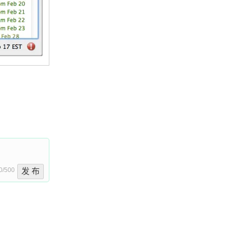
0/500
发 布