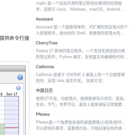
Joplin 是一个自由开源的笔记和待办事项的应用程
序，适用于 Linux、Windows、macOS、Android 和
iOS 平台。 它的主要功能包括端到端加密、支持
Assistant
Markdown 以及通过...
Assistant 是一个超级简单的、可扩展的而且强大的个
人助理软件，类似你的 Shell，但使用的是强大的
理，提供命令行接
HTML。就好像是你桌面上的 Siri 应用一般。 工作原
CherryTree
理图：
Fedora 17 新增的笔记软件，一个支持无限层级分类
的笔记软件，Python 编写，支持富文本编辑和代码高
亮，支持 Linux 和 Windows 平台。 数据采用sqlite或
California
XML存储，支持密...
California 是基于 GNOME 3 桌面上的一个日程管理
程序。采用 Vala 语言开发。 安装方法：
中国日历
使用QT开发，功能强大，能够能够显示农历，星座，
生肖，节气，世界节日，基本上能够满足日常需要
了。这种日历我找了很久，终于被我找到了。这款软
PNotes
件是国人开发的，按GPL协议发布。开发者信息在代
PNotes是一个免费免安装的桌面便笺(小纸条)软件，
码中。 我修改...
可以把待办事项，或重要约会，行程纪录在你的桌面
上，程序很小，占用资源也不大。外观可以更换，大