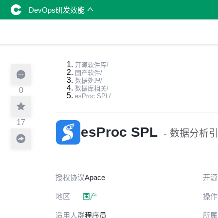
DevOps研发效能
开源软件库
/
国产软件
/
数据处理
/
数据库相关
/
0
esProc SPL
/
17
esProc SPL
- 数据分析
授权协议
Apace
开源
地区
国产
操作
适用人群
程序员
所属