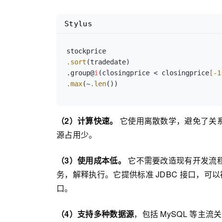
Stylus
.sort
(tradedate)

.group@
i
(closingprice < closingprice
[-1
.max
(~
.len
())
（2）计算快速。
它使用离散数学，避免了关
源占用少。
（3）使用成本低。
它不需要改造现有开发流程
务，解释执行。它提供标准 JDBC 接口，可以被 Ja
口。
（4）支持多种数据源
，包括 MySQL 等主