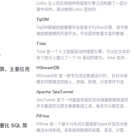
Linkis 在上层应用程序和底层引擎之间构建了一层计
算中间件。通过使用Linkis 提供的
REST/WebSocket/JDBC 等标准接口，上层应用可以
TipDM
方便地连接访问MySQL/Spark/Hiv...
TipDM数据挖掘建模平台是基于Python引擎、用于数
据挖掘建模的开源平台。平台提供数量丰富的数据分
析与挖掘建模组件，用户可在没有编程基础的情况
Txtai
下，通过拖拽的方式进行操作，将数据输入输出、数
Txtai 是一个人工智能驱动的搜索引擎，可以在文本的
。
据预处理...
各个部分上建立了一个 AI 驱动的索引。 txtai 支持构
建文本索引以执行相似性搜索并创建基于问-答的系
HStreamDB
立计算，主要应用
统。此外，txtai 还具有用于 zer...
HStreamDB 是一款专为流式数据设计的， 针对大规
模实时数据流的接入、存储、处理、分发等环节进行
全生命周期管理的流数据库。 它使用标准 SQL (及其
Apache SeaTunnel
流式拓展）作为主要接口语言，以实时性作为主要...
SeaTunnel 是下一代超高性能的支持海量数据快速同
步与集成的云原生数据集成工具，每天可以稳定高效
同步万亿级数据，已在字节、B站、微博、腾讯云及
PiFlow
印度电信等数百家公司生产上使用，目前也已经支持
 SQL 简
PiFlow 是一个基于分布式计算框架Spark开发的大数
过百种...
据流水线系统。该系统将数据的采集、清洗、计算、
存储等各个环节封装成组件，以所见即所得方式进行