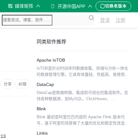
媒体矩阵
开源中国APP
切换老版本
登录
注册
同类软件推荐
Apache IoTDB
IoTDB是针对时间序列数据收集、存储与分析一体化
的数据管理引擎。它具有体量轻、性能高、易使用的
特点，完美对接Hadoop与Spark生态，适用于工业物
分享
纠错
DataCap
联网应用中海量时间序列数据高速写入和复杂分析查
DataCap是数据转换、集成和可视化的集成软件。支
询...
持各种数据源，如MySQL，ClickHouse，
PostgreSQL，Apache Druid等. 官网地址：
Blink
https://datacap.de...
Blink 最初是阿里巴巴内部的 Apache Flink 版本代
号，基于阿里的场景做了大量的优化和稳定性改造工
作。在经过一些讨论之后，我们决定将Blink的所有代
Linkis
码捐赠给Flink社区，并将其开源从...
:13