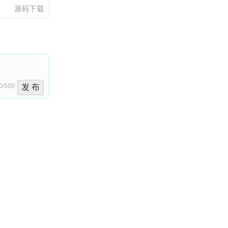
源码下载
0/500
发 布
SCHINA
OSCHINA
OSCHINA
OSC开源社区APP
略
始造物
Android / iOS
递新闻