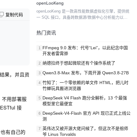
openLooKeng
流水线配置。简单易用，功能强大。它具有如下特
openLooKeng 是一款高性能数据虚拟化引擎，提供统
性： ...
复制代码
一 SQL 接口，具备跨数据源/数据中心分析能力以及
面向交互式、批、流等融合查询场景。同时增强了前
置调度、跨源索引、动态过滤、跨源协同、水平拓...
热门资讯
FFmpeg 9.0 发布：代号“Lei”，以此纪念中国
1
开发者雷霄骅
纳德拉终于想起微软还有个操作系统了
2
Qwen3.8-Max 发布，下周开源 Qwen3.8-27B
结果，并且资
3
竹知了：一个零依赖的单文件 HTML，把儿时
4
竹蝉玩具搬进浏览器
，不用部署服
DeepSeek V4 Flash 跑分全解析，13 个最强
5
模型里它最便宜
Tful 接
DeepSeek-V4-Flash 官方 API 现已正式上线公
6
测
英伟达又被开源大佬问候了，但这次不是祖师
7
本身也有自己的
爷 Linus Torvalds