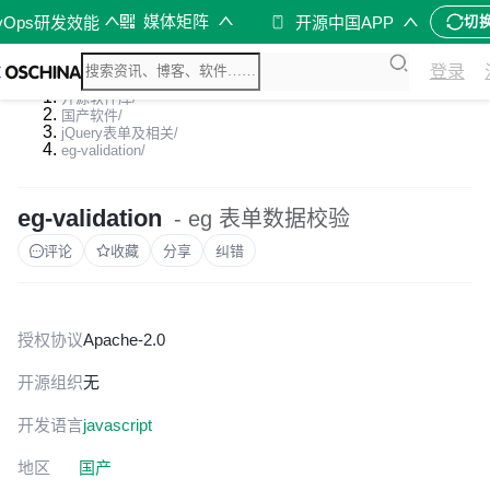
媒体矩阵
vOps研发效能
开源中国APP
切
登录
开源软件库
/
国产软件
/
jQuery表单及相关
/
eg-validation
/
eg-validation
- eg 表单数据校验
评论
收藏
分享
纠错
授权协议
Apache-2.0
开源组织
无
开发语言
javascript
地区
国产