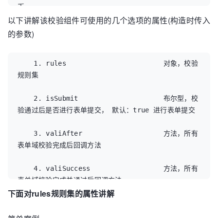
</body>

币

</html>
以下讲解该校验组件可使用的几个选项的属性(构造时传入
    5. date                         必须输入正
的参数)
确格式的日期。日期校验 ie6 出错，慎用

    1. rules                        对象，校验
    6. url                          必须输入正
规则集 

确格式的网址

    2. isSubmit                     布尔型，校
    7. email                        必须输入正
验通过后是否进行表单提交， 默认：true 进行表单提交

确格式的电子邮件

    3. valiAfter                    方法，所有
    8. char                         必须输入英
表单域校验完成后回调方法

文字符

    4. valiSuccess                  方法，所有
    9. qq                           必须输入正
表单域校验完成并通过后回调方法
确QQ

下面对rules规则集的属性讲解
    10. phone                        必须输入
正确手机号码
