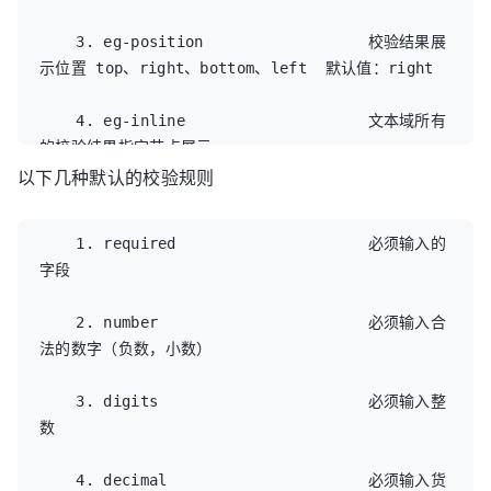
<input type="text" id="email" eg-
    3. eg-position                  校验结果展
valid="true" name="email"  eg-tips="请输入QQ
示位置 top、right、bottom、left  默认值：right

号" eg-qq  eg-success="校验通过"  > </div>

        <div >邮箱<input type="text"  eg-
    4. eg-inline                    文本域所有
valid eg-email="正确的邮箱" eg-tips="请输入邮
的校验结果指定节点展示

箱"  eg-required   eg-position="bottom">
以下几种默认的校验规则
</div>

    5. eg-{校验规则名}               开启对应的
        <button type="submit" class="btn">登
校验规则， 值为校验提示文本

录</button>

    1. required                     必须输入的
    </form>

字段

    6. eg-{校验规则名}-param         校验规则对
</div>

应的附加参数，非必须，根据校验规则参数而定，多个
    2. number                       必须输入合
用","(逗号)隔开

<script type="text/javascript" charset="utf-
法的数字（负数，小数）

8">

    7. eg-{校验规则名}-inline        文本域指定
    $(function () {

    3. digits                       必须输入整
的校验规则校验结果指定节点展示

        $('#form').validation();

数

    })

    8. eg-success                    文本域校
</script>

    4. decimal                      必须输入货
验通过后的提示信息  默认值： 校验通过