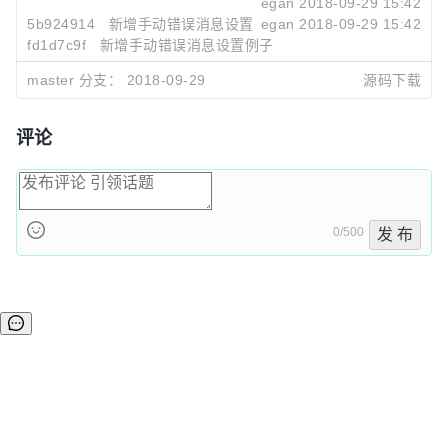
egan
2018-09-29 15:42
</html>
</div>

5b924914
新增手动错误消息设置
egan
2018-09-29 15:42
fd1d7c9f
新增手动错误消息设置例子
<br/>

egan
2018-09-29 15:41
email1 所有校验提示在此展示：<div id="eg-
master 分支：
2018-09-29
源码下载
inline"></div>

<br/>

评论
email2 邮箱校验提示在此展示：<div id="eg-email-
inline"></div>

<br/>

0/500
发 布
<script type="text/javascript" charset="utf-
8">

    $(function () {

        //这里增加邮编进行校验

        $('#form').validation({

            isSubmit: false

        });

    })

</script>
