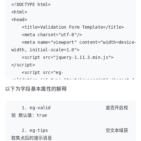
<!DOCTYPE html>

<html>

<head>

    <title>Validation Form Template</title>

    <meta charset="utf-8"/>

    <meta name="viewport" content="width=device-
width, initial-scale=1.0">

    <script src="jquery-1.11.3.min.js">
</script>

    <script src="eg-
validation.js" type="text/javascript" charset="ut
以下为字段基本属性的解释
8"></script>

</head>

<body>

    1. eg-valid                     是否开启校
验 默认值：true

<div class='well'>

    <form class="form-
    2. eg-tips                      空文本域获
horizontal" id="form" action="###">

取焦点后的提示消息

        <div >QQ: