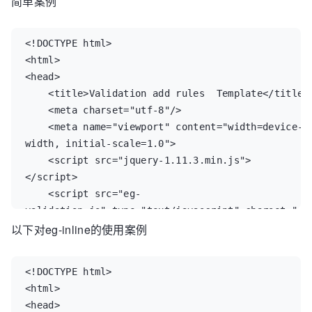
简单案例
    11. equalto                      必须输入
<!DOCTYPE html>

两次一至的字符，匹配文本域的唯一标识 ： eg-
<html>

equalto-param=#password 

<head>

    <title>Validation add rules  Template</title>

    12. chinese                      必须输入
    <meta charset="utf-8"/>

输入汉字

    <meta name="viewport" content="width=device-
width, initial-scale=1.0">

    13. minlength                    必须输入
    <script src="jquery-1.11.3.min.js">
至少3位，eg-minlength-param=3

</script>

    <script src="eg-
    14. maxlength                    必须输入
validation.js" type="text/javascript" charset="ut
至多6位，eg-minlength-param=6

以下对eg-inline的使用案例
8"></script>

</head>

    15. length                       必须输入
<body>

长度必须介于 {3} 和 {6} 之间的字符串（汉字算一个字
<!DOCTYPE html>

符）， eg-length-param=3,6

<html>

<div id="form">

<head>

    <div >zip:<input type="text" eg-