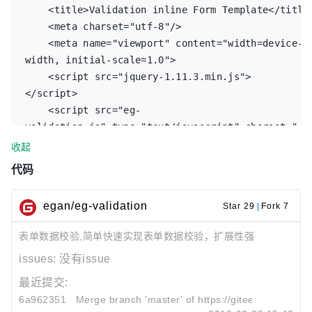
    16. min                          输入值不
    <title>Validation inline Form Template</title>
valid="true" eg-zip  eg-success="校验通
能小于3， eg-min-param=3

    <meta charset="utf-8"/>

过"> </div>

    <meta name="viewport" content="width=device-
 </div>

    17. max                          输入值不
width, initial-scale=1.0">

能大于6， eg-min-param=6

    <script src="jquery-1.11.3.min.js">
<script type="text/javascript" charset="utf-
</script>

8">

    18. pattern                      输入匹配
    <script src="eg-
    $(function () {

对应的正则表达式， eg-pattern-param=/^\d+$/
validation.js" type="text/javascript" charset="ut
        //这里增加邮编进行校验

8"></script>

收起
        $('#form').validation({

</head>

               rules :{'zip':
代码
<body>

{validate: function(value) {return (/^[1-9]
<div id="form">

[0-9]{5}$/.test(value) || /^.
egan/eg-validation
Star 29
|
Fork 7
    <div >email1:<input type="text" eg-
{4,15}$/.test(value));}, defaultMsg: '请输入正
valid="true" eg-email=""  eg-required  eg-
确邮编'}}

表单数据校验,简单快速实现表单数据校验，扩展性强
success="校验通过" eg-inline="#eg-
        });

issues:
没有issue
inline"> </div>

    })

    <div >email2:<input type="text" eg-
最近提交:
</script>

valid="true" eg-email  eg-required  eg-email-
6a962351
</body>

Merge branch 'master' of
https://gitee.com/egzosn
inline="#eg-email-inline"> </div>
