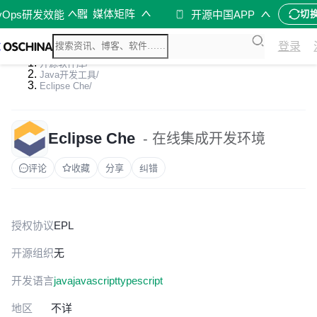
媒体矩阵
vOps研发效能
开源中国APP
切
登录
开源软件库
/
Java开发工具
/
Eclipse Che
/
Eclipse Che
- 在线集成开发环境
评论
收藏
分享
纠错
授权协议
EPL
开源组织
无
开发语言
java
javascript
typescript
地区
不详