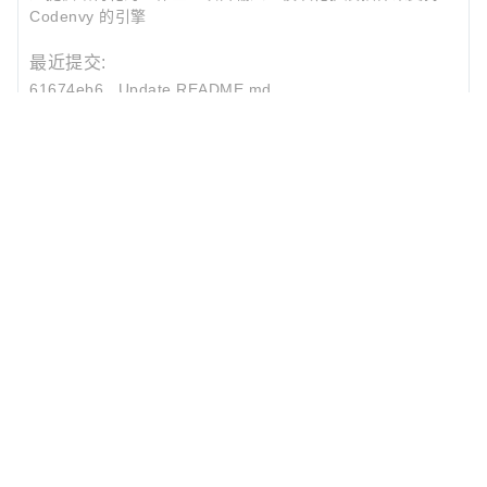
Codenvy 的引擎
最近提交:
61674eb6
Update README.md
Ilya Buziuk
2024-05-09 14:06
b0a430c1
docs: remove url parameter from the badge
Ilya Buziuk
2024-05-08 15:30
main 分支：
2024-05-09
源码下载
173d01d5
Remove faulty MockaHooks.afterAll() code from E2
Dmytro Nochevnov
2024-05-22 12:26
评论
0/500
发 布